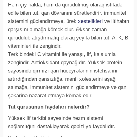
Həm çiy halda, həm də qurudulmuş olaraq istifadə
edilə bilən tut, qan dövranını sürətləndirir, immunitet
sistemini gücləndirməyə, ürək
xəstəlikləri
və iltihabın
qarşısını almağa kömək olur. Əksər zaman
qurudulub atışdırmalıq olaraq yeyilə bilən tut, A, K, B
vitaminləri ilə zəngindir.
Tərkibindəki C vitamini ilə yanaşı, lif, kalsiumla
zəngindir. Antioksidant qaynağıdır. Yüksək protein
sayəsində qırmızı qan hüceyrələrinin istehsalını
artırdığından qansızlığa, mənfi xolesterini aşağı
salmağa, immunitet sistemini gücləndirməyə və qan
şəkərinə nəzarət etməyə kömək edir.
Tut qurusunun faydaları nələrdir?
Yüksək lif tərkibi sayəsində həzm sistemi
sağlamlığını dəstəkləyərək qəbizliyə faydalıdır.