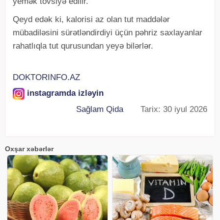
yemək tövsiyə edilir.
Qeyd edək ki, kalorisi az olan tut maddələr
mübadiləsini sürətləndirdiyi üçün pəhriz saxlayanlar
rahatlıqla tut qurusundan yeyə bilərlər.
DOKTORINFO.AZ
instagramda izləyin
Sağlam Qida
Tarix: 30 iyul 2026
Oxşar xəbərlər