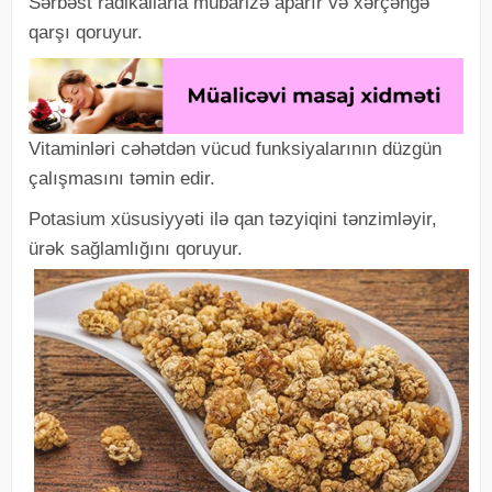
Sərbəst radikallarla mübarizə aparır və xərçəngə
qarşı qoruyur.
Vitaminləri cəhətdən vücud funksiyalarının düzgün
çalışmasını təmin edir.
Potasium xüsusiyyəti ilə qan təzyiqini tənzimləyir,
ürək sağlamlığını qoruyur.