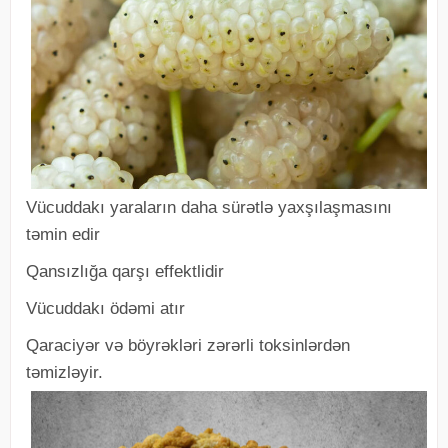
Vücuddakı yaraların daha sürətlə yaxşılaşmasını
təmin edir
Qansızlığa qarşı effektlidir
Vücuddakı ödəmi atır
Qaraciyər və böyrəkləri zərərli toksinlərdən
təmizləyir.