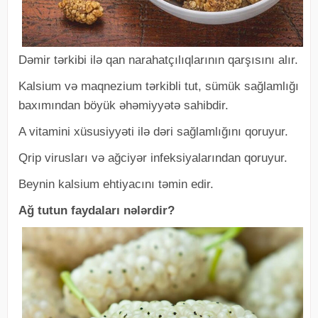
Dəmir tərkibi ilə qan narahatçılıqlarının qarşısını alır.
Kalsium və maqnezium tərkibli tut, sümük sağlamlığı
baxımından böyük əhəmiyyətə sahibdir.
A vitamini xüsusiyyəti ilə dəri sağlamlığını qoruyur.
Qrip virusları və ağciyər infeksiyalarından qoruyur.
Beynin kalsium ehtiyacını təmin edir.
Ağ tutun faydaları nələrdir?