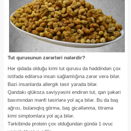
Tut qurusunun zərərləri nələrdir?
Hər qidada olduğu kimi tut qurusu da həddindən çox
istifadə edilərsə insan sağlamlığına zərər verə bilər.
Bəzi insanlarda allergik təsir yarada bilər.
Qandakı qlükoza səviyyəsini endirən tut, qan şəkəri
baxımından mənfi təsirlərə yol aça bilər. Bu da baş
ağrısı, bulanıqlıq görmə, baş gicəllənmə, titrəmə
kimi simptomlara yol aça bilər.
Tərkibində protein çox olduğundan gündə 1 ovuc