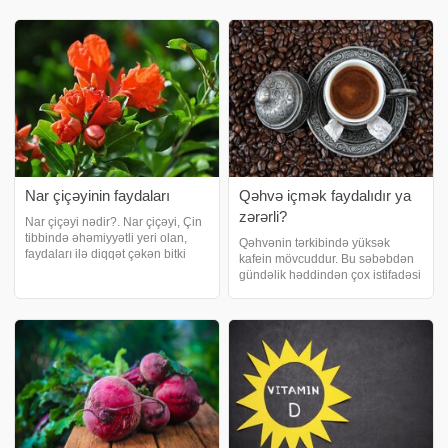
cəhətdən olduqca yararlı meyvə
edilən qida, çiy, qızarmış,
olması diqqətə çatdırılmalıdır.
qovrulmuş şəkildə də yeyilir.
Tərkibind
Kalori baxımından aşağı
dəyərdədir
Nar çiçəyinin faydaları
Qəhvə içmək faydalıdır ya
zərərli?
Nar çiçəyi nədir?. Nar çiçəyi, Çin
tibbində əhəmiyyətli yeri olan,
Qəhvənin tərkibində yüksək
faydaları ilə diqqət çəkən bitki
kafein mövcuddur. Bu səbəbdən
növüdür. xəbər verir ki, nar
gündəlik həddindən çox istifadəsi
meyvəsi yaranarkən öncə çiəkləri
sağlamlıq problemlərinə yol aça
açar. Nar çiçəkləri gözəl
bilər. Yuxu problemindən tutmuş
görüntüyə sahib olduqları kimi
vücudda su itkisinə qədər bir çox
qid
narahatçılıqlar yaşana bilər. xəbə