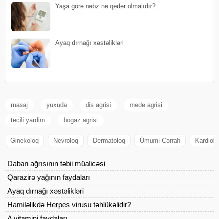
Yaşa görə nəbz nə qədər olmalıdır?
Ayaq dırnağı xəstəlikləri
masaj
yuxuda
dis agrisi
mede agrisi
tecili yardim
bogaz agrisi
Ginekoloq
Nevroloq
Dermatoloq
Ümumi Cərrah
Kardiolo
Daban ağrısının təbii müalicəsi
Qarazirə yağının faydaları
Ayaq dırnağı xəstəlikləri
Hamiləlikdə Herpes virusu təhlükəlidir?
A vitamini faydaları