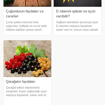
Çuğundurun faydaları və
D vitamini qəbulu nə üçün
zərərləri
vacibdir?
Çoxlu şəfası mövcud olan
Sağlam sümükləri qorumaq üçün
çuğundur, həftədə ən az bir dəfə
D vitamini olduqca faydalıdır.
istifadə edildiyi zaman daxili
xəbər verir ki, bunun əsas səbəbi
orqanların qocalmasını
sümüyün ilk olaraq dayağı olan
dayandırır, hüceyrə zərərinin
kalsium ancaq bu vitaminin
qarşısını alır və immuniteti
varlığında vücud tərəfindən
gücləndirir. məlumat verir ki,
sovrulmasıdır. Günəş işıqlarının,
mütəxəssislər, qırmız
dəridək
Qarağatın faydaları
Qarağat bitkisi vitaminlərlə
zəngindir. İnsan sağlamlığı üçün
olduqca faydalıdır. xəbər verir ki,
tərkibi A, K,B5, B6, B1, B2, PP, H,
C vitaminləri ilə zəngindir.