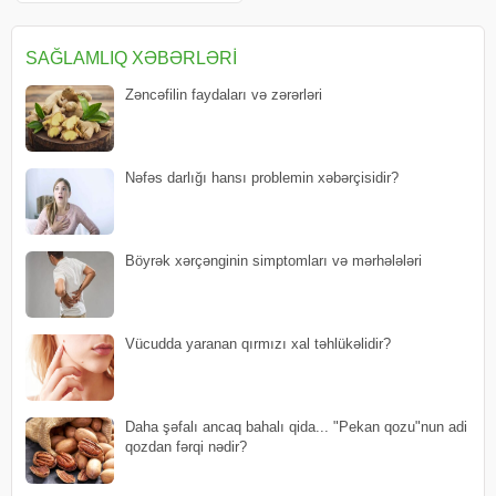
Bundan əlavə tərkibində təbii
turşular, pektin maddəsi, efi
SAĞLAMLIQ XƏBƏRLƏRI
Zəncəfilin faydaları və zərərləri
Nəfəs darlığı hansı problemin xəbərçisidir?
Böyrək xərçənginin simptomları və mərhələləri
Vücudda yaranan qırmızı xal təhlükəlidir?
Daha şəfalı ancaq bahalı qida... "Pekan qozu"nun adi
qozdan fərqi nədir?