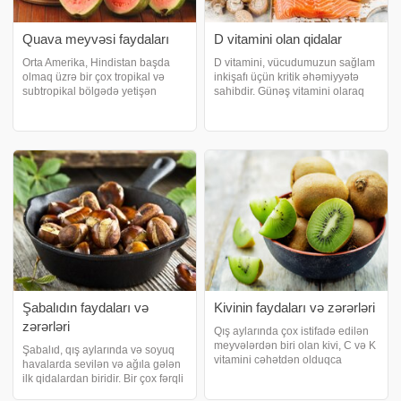
Quava meyvəsi faydaları
D vitamini olan qidalar
Orta Amerika, Hindistan başda
D vitamini, vücudumuzun sağlam
olmaq üzrə bir çox tropikal və
inkişafı üçün kritik əhəmiyyətə
subtropikal bölgədə yetişən
sahibdir. Günəş vitamini olaraq
quava meyvəsi, quava ağacından
da bilinir. Sağlam sümüklərdən
əldə edilən qabıqlı bir meyvədir.
immun sisteminin inkişafına
Oval formalı, rəngi açıq yaşıl və
qədər bir çox orqan üçün
ya sarıdır. xəbər verir ki,
təsirlidir. Vitamin tərkibli qidalar
antioksidan
siyahıs
Şabalıdın faydaları və
Kivinin faydaları və zərərləri
zərərləri
Qış aylarında çox istifadə edilən
meyvələrdən biri olan kivi, C və K
Şabalıd, qış aylarında və soyuq
vitamini cəhətdən olduqca
havalarda sevilən və ağıla gələn
zəngindir. Kivinin faydalarından
ilk qidalardan biridir. Bir çox fərqli
bəhs edərkən sağlamlıq
formalarda yeməklərdə istifadə