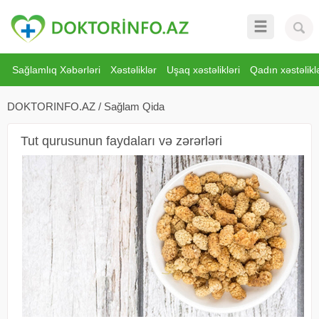
Sağlamlıq Xəbərləri
Xəstəliklər
Uşaq xəstəlikləri
Qadın xəstəliklə
DOKTORINFO.AZ
/
Sağlam Qida
Tut qurusunun faydaları və zərərləri