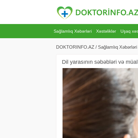
Sağlamlıq Xəbərləri
Xəstəliklər
Uşaq xəst
DOKTORINFO.AZ
/
Sağlamlıq Xəbərləri
Dil yarasının səbəbləri və müal