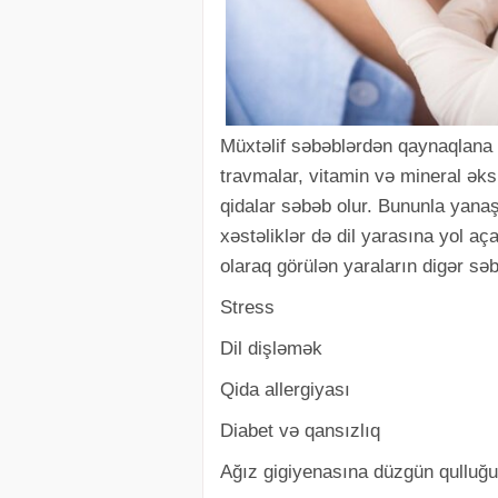
Müxtəlif səbəblərdən qaynaqlana b
travmalar, vitamin və mineral əksik
qidalar səbəb olur. Bununla yana
xəstəliklər də dil yarasına yol aç
olaraq görülən yaraların digər səb
Stress
Dil dişləmək
Qida allergiyası
Diabet və qansızlıq
Ağız gigiyenasına düzgün qulluğ