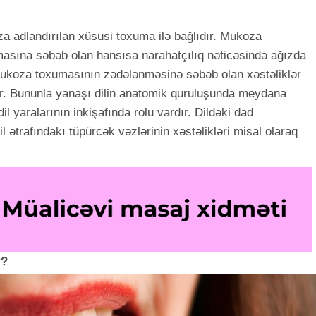
a adlandırılan xüsusi toxuma ilə bağlıdır. Mukoza
asına səbəb olan hansısa narahatçılıq nəticəsində ağızda
, mukoza toxumasının zədələnməsinə səbəb olan xəstəliklər
r. Bununla yanaşı dilin anatomik quruluşunda meydana
l yaralarının inkişafında rolu vardır. Dildəki dad
il ətrafındakı tüpürcək vəzlərinin xəstəlikləri misal olaraq
r?