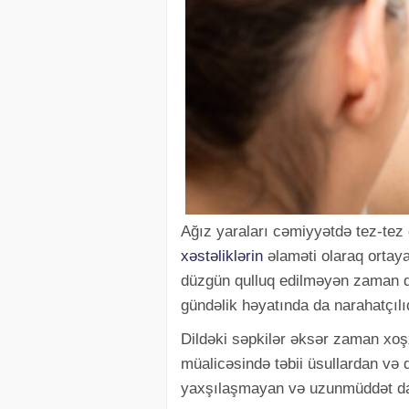
Ağız yaraları cəmiyyətdə tez-tez 
xəstəliklərin
əlaməti olaraq ortaya
düzgün qulluq edilməyən zaman da 
gündəlik həyatında da narahatçıl
Dildəki səpkilər əksər zaman xoşx
müalicəsində təbii üsullardan v
yaxşılaşmayan və uzunmüddət dav