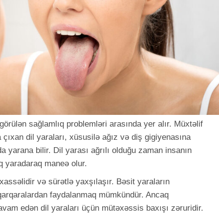
görülən sağlamlıq problemləri arasında yer alır. Müxtəlif
 çıxan dil yaraları, xüsusilə ağız və diş gigiyenasına
yarana bilir. Dil yarası ağrılı olduğu zaman insanın
ıq yaradaraq maneə olur.
assəlidir və sürətlə yaxşılaşır. Bəsit yaraların
ə qarqaralardan faydalanmaq mümkündür. Ancaq
am edən dil yaraları üçün mütəxəssis baxışı zəruridir.