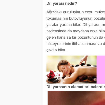
Dil yarası nədir?
Ağızdakı quruluşların çoxu mukoz
toxumasının bütövlüyünün pozulm
yaralar yarana bilər. Dil yarası
nəticəsində də meydana çıxa bilə
gələn hansısa bir pozuntunun da di
hüceyrələrinin iltihablanması və d
çəkilə bilər.
Dil yarasının əlamətləri nələrdi