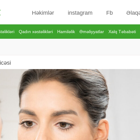
Həkimlər
instagram
Fb
Əlaq
əlikləri
Qadın xəstəlikləri
Hamiləlik
Əməliyyatlar
Xalq Təbabəti
icəsi