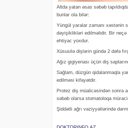
Altda yatan əsas səbəb tapıldıqda
bunlar ola bilər:
Yüngül yaralar zamanı xəstənin 
dəyişiklikləri edilməlidir. Bir ne
ehtiyac yoxdur.
Xüsusilə dişlərin gündə 2 dəfə fır
Ağız gigiyenası üçün diş saplarında
Sağlam, düzgün qidalanmaqla yana
edilməsi kifayətdir.
Protez diş müalicəsindən sonra 
səbəb olarsa stomatoloqa müraciət
Şiddətli ağrı vəziyyətlərində dərma
DOKTORINFO.AZ