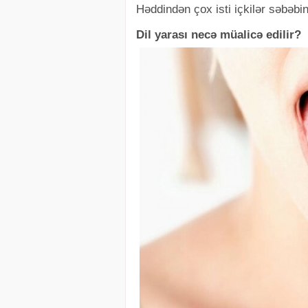
Həddindən çox isti içkilər səbəbi
Dil yarası necə müalicə edilir?