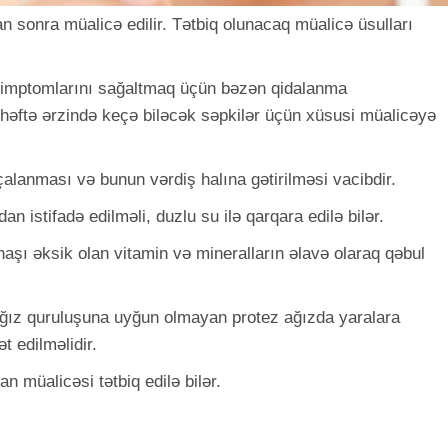
n sonra müalicə edilir. Tətbiq olunacaq müalicə üsulları
simptomlarını sağaltmaq üçün bəzən qidalanma
çə həftə ərzində keçə biləcək səpkilər üçün xüsusi müalicəyə
çalanması və bunun vərdiş halına gətirilməsi vacibdir.
n istifadə edilməli, duzlu su ilə qarqara edilə bilər.
şı əksik olan vitamin və mineralların əlavə olaraq qəbul
ağız quruluşuna uyğun olmayan protez ağızda yaralara
 edilməlidir.
n müalicəsi tətbiq edilə bilər.