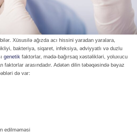
ilər. Xüsusilə ağızda acı hissini yaradan yaralara,
liyi, bakteriya, siqaret, infeksiya, ədviyyatlı və duzlu
şı
genetik
faktorlar, mədə-bağırsaq xəstəlikləri, yoluxucu
an faktorlar arasındadır. Adətən dilin təbəqəsində bəyaz
əbləri də var:
un edilməməsi