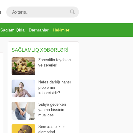
ə
Sağlam Qida
Dərmanlar
Həkimlər
SAĞLAMLIQ XƏBƏRLƏRI
Zəncəfilin faydaları
və zərərləri
Nəfəs darlığı hansı
problemin
xəbərçisidir?
Sidiyə gedərkən
yanma hissinin
müalicəsi
Sinir xəstəlikləri
əlamətləri