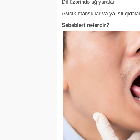
Dil üzərində ağ yaralar
Asidik məhsullar və ya isti qidal
Səbəbləri nələrdir?