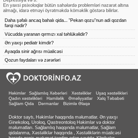
En yaxsi psixoloqlar bütün sahələrdə problemləri nəzarət altına
almağı, idarə etməyi öyrətməkdə köməklik göstərə bilirlər.
Daha şəfalı ancaq bahalı qida... "Pekan qozu"nun adi qozdan
fərqi nədir?
Vücudda yaranan qırmızı xal təhlükəlidir?
Ən yaxşı pediatr kimdir?
Ayaqda sinir ağrısı müalicəsi
Qozun faydaları və zərərləri
Həkimlər
Sağlamlıq Xəbərləri
Xəstəliklər
Uşaq xəstəlikləri
Qadın xəstəlikləri
Hamiləlik
Əməliyyatlar
Xalq Təbabəti
Sağlam Qida
Dərmanlar
Bizimlə Əlaqə
Doktor saytı, Həkimlər haqqında məlumatlar. Ən yaxşı
Ginekoloq, Uroloq, Qastreontoloq Həkimlər və doktor
məlumatları. Sağlamlıq haqqında məlumatlar, Sağlam
qidalanma, Xəstəliklər haqqında , Xəstəliklərin müalicəsi
barədə geniş məlumat təqdim edən saytdır. Klinikalar ,