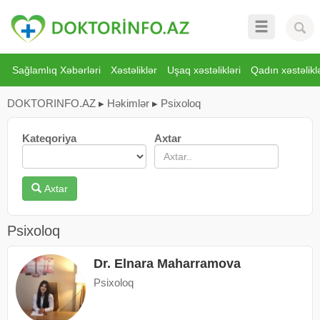
Sağlamlıq Xəbərləri
Xəstəliklər
Uşaq xəstəlikləri
Qadın xəstəliklə
DOKTORINFO.AZ
▸
Həkimlər
▸
Psixoloq
Kateqoriya
Axtar
Axtar
Psixoloq
Dr. Elnara Maharramova
Psixoloq