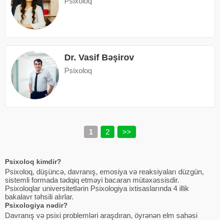
Psixoloq
Dr. Vasif Bəşirov
Psixoloq
1
2
>>
Psixoloq kimdir?
Psixoloq, düşüncə, davranış, emosiya və reaksiyaları düzgün,
sistemli formada tədqiq etməyi bacaran mütəxəssisdir.
Psixoloqlar universitetlərin Psixologiya ixtisaslarında 4 illik
bakalavr təhsili alırlar.
Psixologiya nədir?
Davranış və psixi problemləri araşdıran, öyrənən elm sahəsi