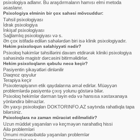
psixologiya adlanır. Bu araşdırmaların hamısı elmi metoda
əsaslanır.
Psixologiya elminin bir çox sahəsi mövcuddur:
Təhsil psixologiyası
İdrak psixologiya
İnkişaf psixologiyası
Sağlamlıq psixologiyası və s.
Ən çox istifadə edilən sahələrdən biri isə klinik psixologiyadır.
Həkim psixoloqun səlahiyyəti nədir?
Psixoloq həkimlər təhsillərini davam etdirərək kliniki psixologiya
sahəsində magistr dərcəsini bitirməlidirlər.
Hekim psixoloqların qəbulu necə keçir?
Pasiyentin şikayətləri dinlənilir
Diaqnoz qoyulur
Terapiya keçir
Psixoterapiyanın etik qaydalarına əməl edirlər. Müəyyən
problemlərdə pasiyentə çıxış yolunu göstərə bilər.
Psixoloq hekimlər dərman təyin edə və hansısa xəstəxanaya
yönləndirə bilməzlər.
Ən yaxşı psixoloqları DOKTORINFO.AZ saytında rahatlıqla tapa
bilərsiniz.
Psixoloqlara nə zaman müraciət edilməlidir?
Uzun müddət yaşanılan və keçməyən narahatlıq hissi
Ailə problemləri
Ümumi münasibətdə yaşanılan problemlər
Depressiya və s.