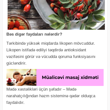
Bəs digər faydaları nələrdir?
Tərkibində yüksək miqdarda likopen mövcuddur.
Likopen istifadə ediliyi təqdirdə antioksidant
vəzifəsini görür və vücudda qoruma funksiyasını
gücləndirir.
Mədə xəstəlikləri üçün şəfadır – Mədə
narahatçılığından həzm sisteminə qədər olduqca
faydalıdır.