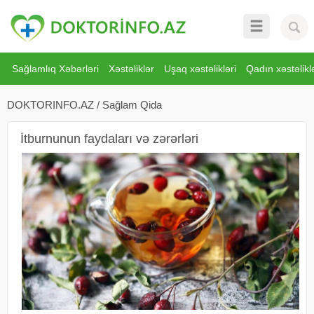
Sağlamlıq Xəbərləri
Xəstəliklər
Uşaq xəstəlikləri
Qadın xəstəliklə
DOKTORINFO.AZ
/
Sağlam Qida
İtburnunun faydaları və zərərləri