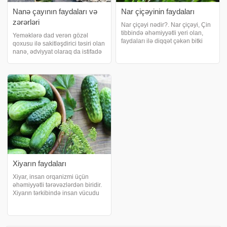
Nanə çayının faydaları və
Nar çiçəyinin faydaları
zərərləri
Nar çiçəyi nədir?. Nar çiçəyi, Çin
tibbində əhəmiyyətli yeri olan,
Yeməklərə dad verən gözəl
faydaları ilə diqqət çəkən bitki
qoxusu ilə sakitləşdirici təsiri olan
növüdür. xəbər verir ki, nar
nanə, ədviyyat olaraq da istifadə
meyvəsi yaranarkən öncə çiəkləri
edilir. Rahatlaşdırıcı təsiri
açar. Nar çiçəkləri gözəl
mövcuddur. Bir çox sahədə
görüntüyə sahib olduqları kimi
istifadə edilən nanə, alternativ
qid
tibdə, parfümeriyada da üstünlük
verilə
Xiyarın faydaları
Xiyar, insan orqanizmi üçün
əhəmiyyətli tərəvəzlərdən biridir.
Xiyarın tərkibində insan vücudu
üçün vacib olan 95% su
mövcuddur. xəbər verir ki, xiyarı
davamlı yemək böyrək daşlarının
yaranmasının qarşısını da alır.