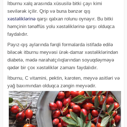
İtburnu xalq arasında xüsusilə bitki çayı kimi
sevilərək içilir. Qrip və buna bənzər qış
xəstəliklərinə
qarşı qalxan rolunu oynayır. Bu bitki
həmçinin tənəffüs yolu xəstəliklərinə qarşı olduqca
faydalıdır.
Payız-qış aylarında fərqli formalarda istifadə edilə
biləcək itburnu meyvəsi ürək-damar xəstəliklərindən
diabetə, mədə narahatçılıqlarından soyuqdəyməyə
qədər bir çox xəstəliklər zamanı faydalıdır.
İtburnu, C vitamini, pektin, karoten, meyvə asitləri və
yağ baxımından olduqca zəngin meyvədir.