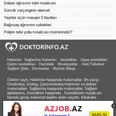
Daban ağrısının təbii müalicəsi
Sümük xərçənginin əlaməti
Yaşlılar üçün masajın 5 faydası
Bağırsaq ağrısının səbəbləri
Polipin təbii yolla müalicəsi mümkündür?
Həkimlər
Sağlamlıq Xəbərləri
Xəstəliklər
Uşaq xəstəlikləri
Qadın xəstəlikləri
Hamiləlik
Əməliyyatlar
Xalq Təbabəti
Sağlam Qida
Dərmanlar
Bizimlə Əlaqə
Doktor saytı, Həkimlər haqqında məlumatlar. Ən yaxşı
Ginekoloq, Uroloq, Qastreontoloq Həkimlər və doktor
məlumatları. Sağlamlıq haqqında məlumatlar, Sağlam
qidalanma, Xəstəliklər haqqında , Xəstəliklərin müalicəsi
barədə geniş məlumat təqdim edən saytdır. Klinikalar ,
Həkimlər bölməsində sizə lazım olan həkimləri axtarıb tapa
bilərsiz. an: 0
X
Bizimlə əlaqə