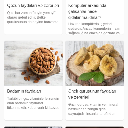
Qozun faydaları və zərərləri
Kompüter arxasında
çalışanlar nece
Qoz, hər zaman "beyin yeməyi"
qidalanmalıdırlar?
olaraq qəbul edilir. Bəlkə
quruluşunun da beyinə bənzəmə
Hazırda kompüterlə iş yetəri
səbəbi budur. Yağ, protein və lif
qədərdir. Ancaq kompüterin insan
qaynağıdır. Ürək və sümük
sağlamlığına eləcə də gözlərə və
sağlamlığını qoruyur və uyğun
beyinə zərəri olduqca çoxdur.
çəkidə qalmağa kömək edir. Bir
xəbər verir ki, kompüterlə işləmək
ovu
beyin fəaliyyətini artıran işlərdən
hesab edilir. Az məluma
Badamın faydaları
Əncir qurusunun faydaları
və zərərləri
Tərkibi bir çox vitaminlərlə zəngin
olan badamın faydaları
Əncir qurusu, vitamin və mineral
tükənməzdir. xəbər verir ki, ləzzəti
baxımından zəngin qida
ilə bir çox insan tərəfindən
qaynağıdır. İnsanlar tərəfindən
bəyənilərək yeyilir və həmçinin
bol şəkildə istifadə edilir. Əncirin
hazırlanan şirniyyatlarda istifadə
tez yeyilməsi uyğundur, çünki tez
edilir.Gündə 25 ədəd çiy olara
xarab olan meyvədir. Ancaq