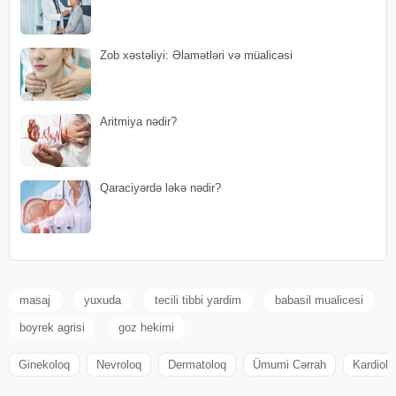
Zob xəstəliyi: Əlamətləri və müalicəsi
Aritmiya nədir?
Qaraciyərdə ləkə nədir?
masaj
yuxuda
tecili tibbi yardim
babasil mualicesi
boyrek agrisi
goz hekimi
Ginekoloq
Nevroloq
Dermatoloq
Ümumi Cərrah
Kardiolo