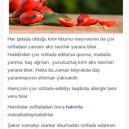
Hər qidada olduğu kimi itburnu meyvəsinin də çox
istifadəsi zamanı əks təsirlər yarana bilər.
Həddindən çox istifadə edilərsə qusma, mədədə
yanma, baş ağrıları, yuxusuzluq kimi əks təsirləri
yarana bilər. Hətta bu zaman böyrəkdə daş
yaranmasının ehtimalı yüksəkdir.
Həmçinin çox istifadə edildiyi təqdirdə allergik təsir
verə bilər.
Hamilələr istifadədən öncə
həkimlə
məsləhətləşməlidirlər.
Şəkər xəstəliyi olanlar itburnudan istifadə edərkən