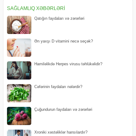
Xiya
SAĞLAMLIQ XƏBƏRLƏRI
Qatığın faydaları və zərərləri
Ən yaxşı D vitamini necə seçək?
Hamiləlikdə Herpes virusu təhlükəlidir?
Cəfərinin faydaları nələrdir?
Çuğundurun faydaları və zərərləri
Xroniki xəstəliklər hansılardır?