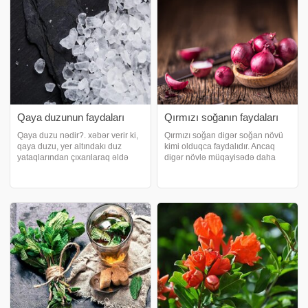
qurudulmuş ənciri uzunmüddətli
istifad
Qaya duzunun faydaları
Qırmızı soğanın faydaları
Qaya duzu nədir?. xəbər verir ki,
Qırmızı soğan digər soğan növü
qaya duzu, yer altındakı duz
kimi olduqca faydalıdır. Ancaq
yataqlarından çıxarılaraq əldə
digər növlə müqayisədə daha
edilən və yenilə bilən duz
şirindir, acılığı azlıq təşkil edir. Bu
formasında tapılan təbii sodium
tərəvəzin bənövşəyi rəngi vardır.
klorür formasıdır. İlk olaraq
Bu səbəbdən adətən yeməklərdə
Hindistanın tibb sistemi olaraq
az istifadə edilir. Buna səbə
ortay