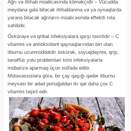
Ağrı və iltihab müalicəsində köməkçidir – Vücudda
meydana gələ biləcək iltihablanma və ya oynaqlarda
yarana biləcək ağrıların müalicəsində effektli rola
sahibdir.
Öskürəyə və qribal infeksiyalara qarşı təsirlidir – C
vitamini və antioksidant qaynaqlarından biri olan
itburnu uzunmüddətdir öskürək, soyuqdəymə, qrip,
tənəffüs yolu problemləri kimi infeksiyalarla
mübarizə aparmaq üçün istifadə edilir.
Mütəxəssislərə görə, bir çay qaşığı qədər itburnu
meyvəsi bir ədəd portağaldan iki qat daha çox C
vitamini təşkil edir.