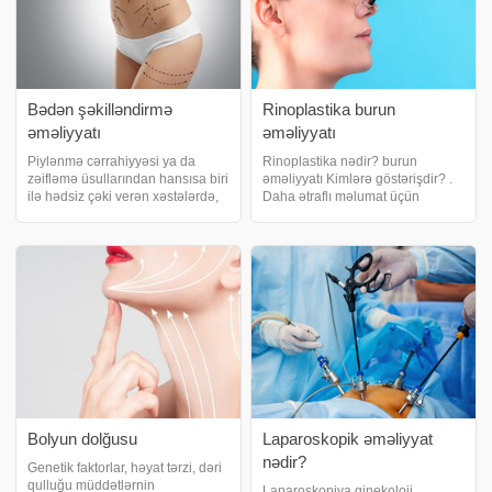
Bədən şəkilləndirmə
Rinoplastika burun
əməliyyatı
əməliyyatı
Piylənmə cərrahiyyəsi ya da
Rinoplastika nədir? burun
zəifləmə üsullarından hansısa biri
əməliyyatı Kimlərə göstərişdir? .
ilə hədsiz çəki verən xəstələrdə,
Daha ətraflı məlumat üçün
qarın-qol-ayaq-süd vəzi və bel
məqaləni sonadək oxuya
nahiyəsindəki sallanmalara,
bilərsiniz. Rinoplastika, qığırdaq
xəstənin gözləntisi, ehtiyacına
və sümüklərin quruluşunu
görə vücud şəkilləndirmə
dəyişərək buruna verilən yeni
əməliyyatlar
formanı təmin edən buru
Bolyun dolğusu
Laparoskopik əməliyyat
nədir?
Genetik faktorlar, həyat tərzi, dəri
qulluğu müddətlərnin
Laparoskopiya ginekoloji