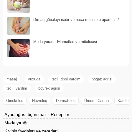
Dırnaq göbələyi nədir və necə mübarizə aparmalı?
Mədə yarası: Əlamətləri və müalicəsi
masaj
yuxuda
tecili tibbi yardim
bogaz agrisi
tecili yardim
boyrek agrisi
Ginekoloq
Nevroloq
Dermatoloq
Ümumi Cərrah
Kardiolo
Ayaq ağrısı üçün maz - Reseptlər
Mədə yırtığı
Kivinin faydaları və zərərləri