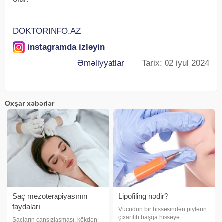
DOKTORINFO.AZ
instagramda izləyin
Əməliyyatlar
Tarix: 02 iyul 2024
Oxşar xəbərlər
Saç mezoterapiyasının
Lipofiling nədir?
faydaları
Vücudun bir hissəsindən piylərin
çıxarılıb başqa hissəyə
Saçların cansızlaşması, kökdən