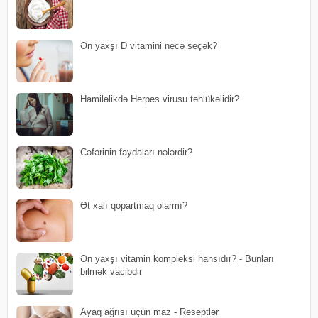
Ən yaxşı D vitamini necə seçək?
Hamiləlikdə Herpes virusu təhlükəlidir?
Cəfərinin faydaları nələrdir?
Ət xalı qopartmaq olarmı?
Ən yaxşı vitamin kompleksi hansıdır? - Bunları
bilmək vacibdir
Ayaq ağrısı üçün maz - Reseptlər