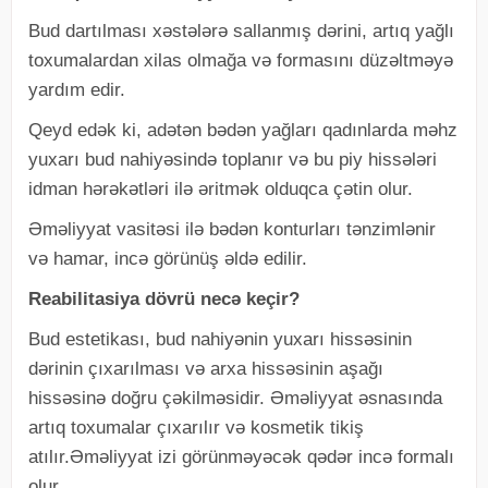
Bud dartılması xəstələrə sallanmış dərini, artıq yağlı
toxumalardan xilas olmağa və formasını düzəltməyə
yardım edir.
Qeyd edək ki, adətən bədən yağları qadınlarda məhz
yuxarı bud nahiyəsində toplanır və bu piy hissələri
idman hərəkətləri ilə əritmək olduqca çətin olur.
Əməliyyat vasitəsi ilə bədən konturları tənzimlənir
və hamar, incə görünüş əldə edilir.
Reabilitasiya dövrü necə keçir?
Bud estetikası, bud nahiyənin yuxarı hissəsinin
dərinin çıxarılması və arxa hissəsinin aşağı
hissəsinə doğru çəkilməsidir. Əməliyyat əsnasında
artıq toxumalar çıxarılır və kosmetik tikiş
atılır.Əməliyyat izi görünməyəcək qədər incə formalı
olur.