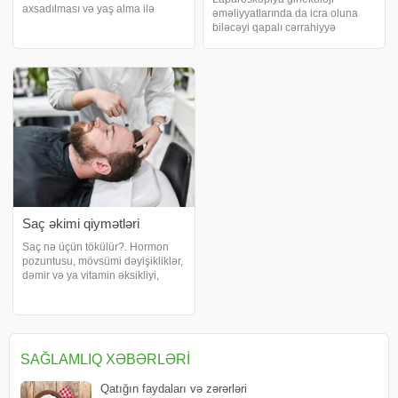
axsadılması və yaş alma ilə
əməliyyatlarında da icra oluna
dəridə qocalma əlamətləri ortaya
biləcəyi qapalı cərrahiyyə
çıxamağa başlayır. Boyun
üsuludur. xəbər verir ki,
nahiyəsi isə ilk qolcalmağa
laparoskopik (qapalı) cərrahiyyə
məruz qalan hissələrdən biridir.
üsulu xəstənin qarnında uzun və
Boyun dolgusu nedir?
geniş kəsik aparılmadığı üçün
klassik açıq cərrahiyy
Saç əkimi qiymətləri
Saç nə üçün tökülür?. Hormon
pozuntusu, mövsümi dəyişikliklər,
dəmir və ya vitamin əksikliyi,
genetika kimi müxtəlif səbəblərlə
saçlar tökülə bilir. xəbər verir ki,
böyüklərdə gündə təxminən 50-
100 ədəd tük tökülməsi norma
SAĞLAMLIQ XƏBƏRLƏRI
Qatığın faydaları və zərərləri