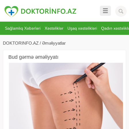
Sağlamlıq Xəbərləri
Xəstəliklər
Uşaq xəstəlikləri
Qadın xəstəliklə
DOKTORINFO.AZ
/
Əməliyyatlar
Bud gərmə əməliyyatı