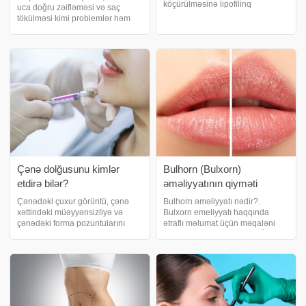
köçürülməsinə lipofilinq
uca doğru zəifləməsi və saç
proseduru və ya yağ inyeksiyası
tökülməsi kimi problemlər həm
deyilir. xəbər verir ki, bu barədə
sağlamlıq problemlərinin
plastik cərrah Günel Bayramlı
əlamətləri ola bilir həm də şəxsin
məlumat verib. Onun sözlərinə
kosmetik qayğılar hiss etməsinə
görə, bu prosedu
yol aça bilər. xəbər verir ki,
vitaminlərin
Çənə dolğusunu kimlər
Bulhorn (Bulxorn)
etdirə bilər?
əməliyyatının qiyməti
Çənədəki çuxur görüntü, çənə
Bulhorn əməliyyatı nədir?.
xəttindəki müəyyənsizliyə və
Bulxorn emeliyyatı haqqında
çənədəki forma pozuntularını
ətraflı məlumat üçün məqaləni
apararaq daha gənc, düzgün üz
sonadək oxuya bilərsiniz. Üst
xətləri görüntüsünü əldə etmək
dodağın uzun olması vəziyyətinin
məqsədilə edilən estetik
müalicəsi olaraq bilinən "lip lift",
müalicəyə çənə dolğusu deyilir.
üst dodaq qaldırma, üst doda
xəbər verir ki