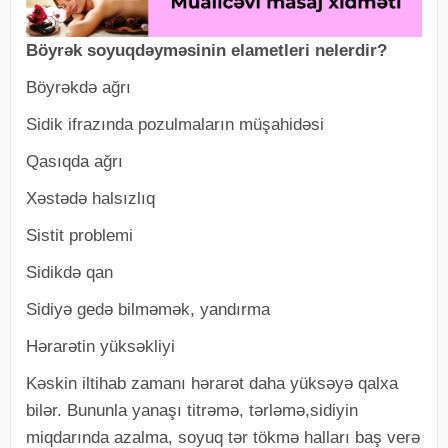
Böyrək soyuqdəyməsinin elametleri nelerdir?
Böyrəkdə ağrı
Sidik ifrazında pozulmaların müşahidəsi
Qasıqda ağrı
Xəstədə halsızlıq
Sistit problemi
Sidikdə qan
Sidiyə gedə bilməmək, yandırma
Hərarətin yüksəkliyi
Kəskin iltihab zamanı hərarət daha yüksəyə qalxa
bilər. Bununla yanaşı titrəmə, tərləmə,sidiyin
miqdarında azalma, soyuq tər tökmə halları baş verə