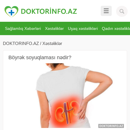
Sağlamlıq Xəbərləri
Xəstəliklər
Uşaq xəstəlikləri
Qadın xəstəliklə
DOKTORINFO.AZ
/
Xəstəliklər
Böyrək soyuqlaması nədir?