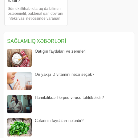
nədir?
Sümük iltihabı olaraq da bilinən
osteomielit, bakterial qan dövranı
infeksiyası nəticəsində yaranan
və yumşaq toxuma olan sümük
iliyində gerçəkləşən ağrılı olaraq
görülən sağlamlıq problemidir.
Həm uşaqlarda həm də
SAĞLAMLIQ XƏBƏRLƏRI
böyüklərd
Qatığın faydaları və zərərləri
Ən yaxşı D vitamini necə seçək?
Hamiləlikdə Herpes virusu təhlükəlidir?
Cəfərinin faydaları nələrdir?