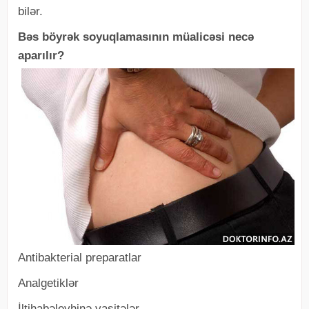
bilər.
Bəs böyrək soyuqlamasının müalicəsi necə
aparılır?
Antibakterial preparatlar
Analgetiklər
İltihabəleyhinə vasitələr