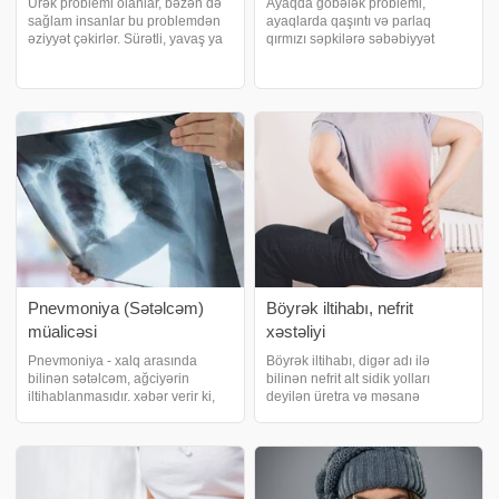
Ürək problemi olanlar, bəzən də
Ayaqda göbələk problemi,
sağlam insanlar bu problemdən
ayaqlarda qaşıntı və parlaq
əziyyət çəkirlər. Sürətli, yavaş ya
qırmızı səpkilərə səbəbiyyət
da nizamsız ürək döyüntüləri ilə
verən infeksiyadır. xəbər verir ki,
özünü biruzə verir. xəbər verir ki,
bu infeksiya, soyulma, yanma
aritmiya və ya ritm pozuntuları
hissi, qızarıqlıq, su toplama,
ürək döyüntülərinin anorma
qaşıntı və yaralara səbəb olur.
Çox görülə
Pnevmoniya (Sətəlcəm)
Böyrək iltihabı, nefrit
müalicəsi
xəstəliyi
Pnevmoniya - xalq arasında
Böyrək iltihabı, digər adı ilə
bilinən sətəlcəm, ağciyərin
bilinən nefrit alt sidik yolları
iltihablanmasıdır. xəbər verir ki,
deyilən üretra və məsanə
müxtəlif mikroorqanizmlərlə
qaynaqlı infeksiyanın zamanında
əlaqəli olaraq meydana gəlir.
ya da doğru müalicə edilə
Bəzi pnevmoniya növlərində
bilməməsi sonrasında
xəstə şəxsdən sağlam insana
böyrəklərin birində və ya ikisində
yoluxma riski vardır
birdən irəliləməs