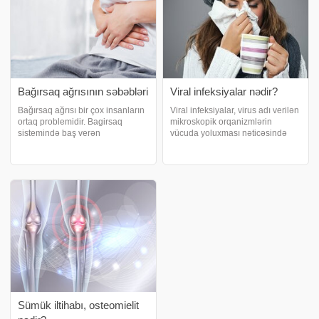
Bağırsaq ağrısının səbəbləri
Viral infeksiyalar nədir?
Bağırsaq ağrısı bir çox insanların
Viral infeksiyalar, virus adı verilən
ortaq problemidir. Bagirsaq
mikroskopik orqanizmlərin
sistemində baş verən
vücuda yoluxması nəticəsində
pozğunluqlar adətən bağırsaq
ortaya çıxan infeksiyalardır. Bu
sindromu, xroniki enterit, kron,
viruslar, hüceyrələrə zərər
qeyri-spesifik xoralı kolit zamanı
verərək çoxalır və müxtəlif
yaranır. məlumat verir ki, ağrının
xəstəliklərə səbəb ola bilirlər.
səbəb
xəbə
Sümük iltihabı, osteomielit