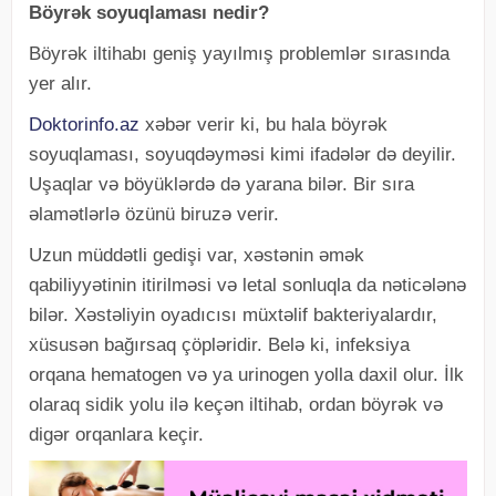
Böyrək soyuqlaması nedir?
Böyrək iltihabı geniş yayılmış problemlər sırasında
yer alır.
Doktorinfo.az
xəbər verir ki, bu hala böyrək
soyuqlaması, soyuqdəyməsi kimi ifadələr də deyilir.
Uşaqlar və böyüklərdə də yarana bilər. Bir sıra
əlamətlərlə özünü biruzə verir.
Uzun müddətli gedişi var, xəstənin əmək
qabiliyyətinin itirilməsi və letal sonluqla da nəticələnə
bilər. Xəstəliyin oyadıcısı müxtəlif bakteriyalardır,
xüsusən bağırsaq çöpləridir. Belə ki, infeksiya
orqana hematogen və ya urinogen yolla daxil olur. İlk
olaraq sidik yolu ilə keçən iltihab, ordan böyrək və
digər orqanlara keçir.