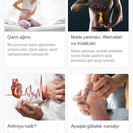
Qarın ağrısı
Mədə yanması: Əlamətləri
və müalicəsi
Bir çox insan qarın ağrısından
əziyyət çəkir. Qarın ağrısı, qarın
Mədə yanması, yemək yedikdən
nahiyənizdəki hansısa bir
sonra mədə asidinin qida
orqandan və ya həzm
borusuna geri axışı sonrası
sisteminizdə yaranan
iltihablanma və zədə yaradıb
problemdən qaynaqlana bilər.
sinədə meydana gətirdiyi ağrılı
məlumat verir ki, qarın ağrısı
yanma hissidir. xəbər verir ki, bir
adətən mədə ağrısı ilə qarışdırılır
çox səbəbləri mövcud ola bilər.
Bu zaman ə
Aritmiya nədir?
Ayaqda göbələk xəstəliyi