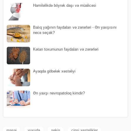
Hamiləlikdə böyrək daşı və müalicəsi
Balıq yağının faydaları və zərərləri - Ən yaxşısını
necə seçək?
Kətan toxumunun faydaları və zərərləri
Ayaqda göbələk xəstəliyi
Ən yaxşı nevropatoloq kimdir?
masaj
yuxuda
sekis
cinsi xestelikler