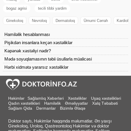
bogaz agrisi
tecili tibbi yardim
Ginekoloq
Nevroloq
Dermatoloq
Ümumi Cərrah
Kardiolo
Hamiləlik hesablanması
Pişikdən insanlara keçən xəstəliklər
Kəpənək xəstəliyi nədir?
Mədə soyuqlamasının təbii üsullarla müalicəsi
Hərbi xidmətə yararsız xəstəliklər
Həkimlər
Sağlamlıq Xəbərləri
Xəstəliklər
Uşaq xəstəlikləri
Qadın xəstəlikləri
Hamiləlik
Əməliyyatlar
Xalq Təbabəti
Sağlam Qida
Dərmanlar
Bizimlə Əlaqə
Doktor saytı, Həkimlər haqqında məlumatlar. Ən yaxşı
Ginekoloq, Uroloq, Qastreontoloq Həkimlər və doktor
məlumatları. Sağlamlıq haqqında məlumatlar, Sağlam