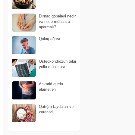
Dırnaq göbələyi nədir
və necə mübarizə
aparmalı?
Qulaq ağrısı
Osteoxondrozun təbii
yolla müalicəsi
Askarid qurdu
əlamətləri
Qatığın faydaları və
zərərləri