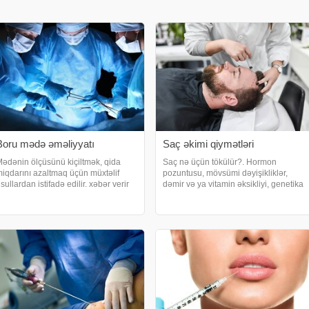
Boru mədə əməliyyatı
Saç əkimi qiymətləri
ədənin ölçüsünü kiçiltmək, qida
Saç nə üçün tökülür?. Hormon
iqdarını azaltmaq üçün müxtəlif
pozuntusu, mövsümi dəyişikliklər,
sullardan istifadə edilir. xəbər verir
dəmir və ya vitamin əksikliyi, genetika
i, piylənmə cərrahiyyəsində şəxsə
kimi müxtəlif səbəblərlə saçlar tökülə
örə fərqli əməliyyat üsulları istifadə
bilir. xəbər verir ki, böyüklərdə gündə
dilə bilir. Bu prosedurla çəki vermə
təxminən 50-100 ədəd tük tökülməsi
sanlaşı
norma