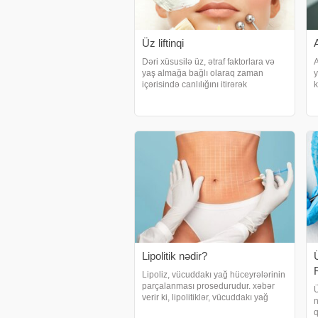
Üz liftinqi
Dəri xüsusilə üz, ətraf faktorlara və
A
yaş almağa bağlı olaraq zaman
y
içərisində canlılığını itirərək
k
deformasiya olmağa başlayır. deride
v
meydana gelen qocalmanin
i
sebeblerini teqdim edir:. Tez-tez çəki
v
alıb-vermə. Həddində
Lipolitik nədir?
Lipoliz, vücuddakı yağ hüceyrələrinin
parçalanması prosedurudur. xəbər
Ü
verir ki, lipolitiklər, vücuddakı yağ
n
hüceyrələrinin parçalanmasını
q