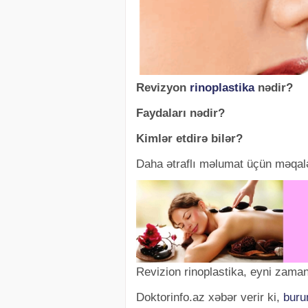
Revizyon
rinoplastika
nədir?
Faydaları nədir?
Kimlər etdirə bilər?
Daha ətraflı məlumat üçün məqalə
Revizion rinoplastika, eyni zaman
Doktorinfo.az xəbər verir ki,
buru