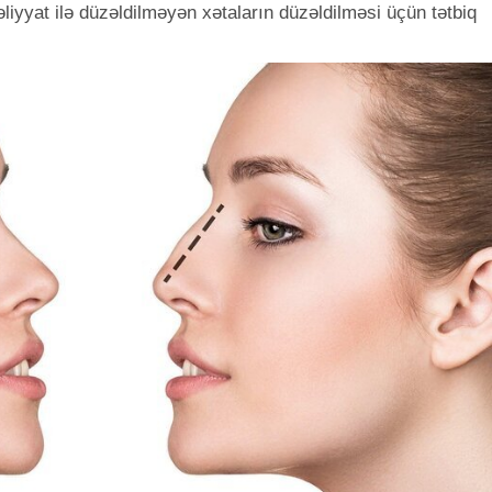
əliyyat ilə düzəldilməyən xətaların düzəldilməsi üçün tətbiq