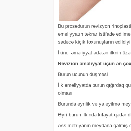
Bu prosedurun revizyon rinoplasti
əməliyyatın təkrar istifadə edilməs
sadəcə kiçik toxunuşların edildiy
İkinci əməliyyat adətən ilknin üzə
Revizion əməliyyat üçün ən çox 
Burun ucunun düşməsi
İlk əməliyyatda burun qığırdaq qu
olması
Burunda əyrilik və ya əyilmə me
Əyri burun ilkində kifayət qədər 
Assimetriyanın meydana gəlmiş 