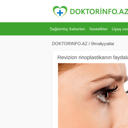
Sağlamlıq Xəbərləri
Xəstəliklər
Uşaq xəst
DOKTORINFO.AZ
/
Əməliyyatlar
Revizion rinoplastikanın faydal