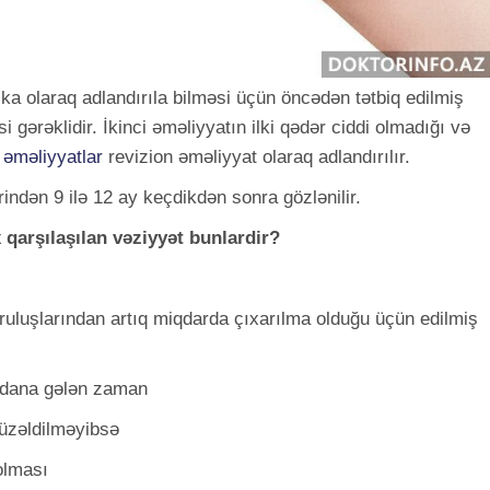
ka olaraq adlandırıla bilməsi üçün öncədən tətbiq edilmiş
i gərəklidir. İkinci əməliyyatın ilki qədər ciddi olmadığı və
i
əməliyyatlar
revizion əməliyyat olaraq adlandırılır.
rindən 9 ilə 12 ay keçdikdən sonra gözlənilir.
qarşılaşılan vəziyyət bunlardir?
ruluşlarından artıq miqdarda çıxarılma olduğu üçün edilmiş
ydana gələn zaman
düzəldilməyibsə
olması