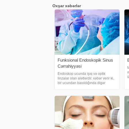
Oxşar xəbərlər
Funksional Endoskopik Sinus
Cərrahiyyəsi
M
m
Endoskop ucunda işıq və optik
ü
linzalar olan alətlərdir. xəbər verir ki,
k
bir ucundan baxıldığında digər
g
ucunda monitorda görüntüsünü
e
birbaşa görmək mümkündür. Bes
a
hansi sahelerde endoskoplardan
istifade edilir?. Qastroenterologiya