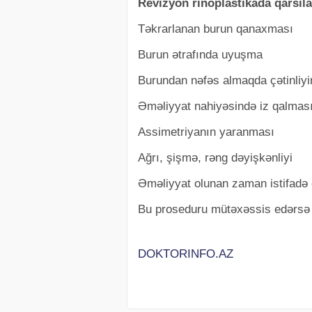
Revizyon rinoplastikada qarsıla
Təkrarlanan burun qanaxması
Burun ətrafında uyuşma
Burundan nəfəs almaqda çətinliy
Əməliyyat nahiyəsində iz qalmas
Assimetriyanın yaranması
Ağrı, şişmə, rəng dəyişkənliyi
Əməliyyat olunan zaman istifadə 
Bu proseduru mütəxəssis edərsə r
DOKTORINFO.AZ