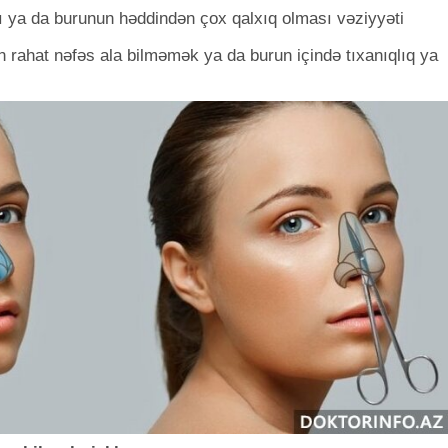
 ya da burunun həddindən çox qalxıq olması vəziyyəti
 rahat nəfəs ala bilməmək ya da burun içində tıxanıqlıq ya