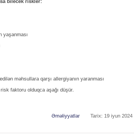
sa bilecek riskler:
in yaşanması
ı
edilən məhsullara qarşı allergiyanın yaranması
isk faktoru olduqca aşağı düşür.
Əməliyyatlar
Tarix: 19 iyun 2024