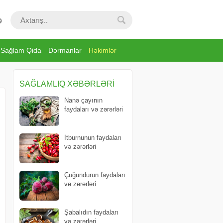
ə
Sağlam Qida
Dərmanlar
Həkimlər
SAĞLAMLIQ XƏBƏRLƏRI
Nanə çayının
faydaları və zərərləri
İtburnunun faydaları
və zərərləri
Çuğundurun faydaları
və zərərləri
Şabalıdın faydaları
və zərərləri