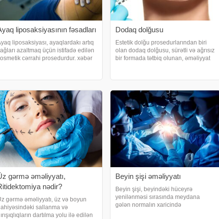
Ayaq liposaksiyasının fəsadları
Dodaq dolğusu
yaq liposaksiyası, ayaqlardakı artıq
Estetik dolğu prosedurlarından biri
ağları azaltmaq üçün istifadə edilən
olan dodaq dolğusu, sürətli və ağrısız
osmetik cərrahi prosedurdur. xəbər
bir formada tətbiq olunan, əməliyyat
erir ki, liposaksiyada, vücuddakı
gərəkdirməyən bir üsuldur. xəbər
stənilməyən yağları əritmək üçün
verir ki, ən çox seçilən estetik
akuumlu bir alət istifadə edilir. Aya
tətbiqlərdən biri olan dodaq dolğusu,
dodaqları
Üz gərmə əməliyyatı,
Beyin şişi əməliyyatı
Ritidektomiya nədir?
Beyin şişi, beyindəki hüceyrə
yenilənməsi sırasında meydana
z gərmə əməliyyatı, üz və boyun
gələn normalın xaricində
ahiyəsindəki sallanma və
hüceyrələrin böyüyüb, birləşərək
ırışıqlıqların dartılma yolu ilə edilən