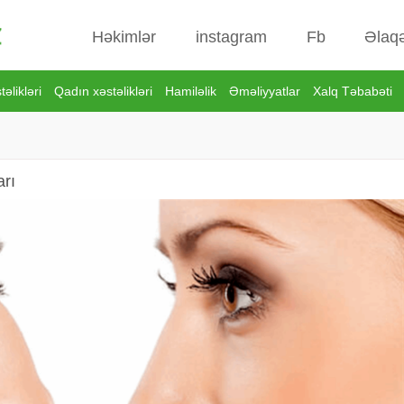
Həkimlər
instagram
Fb
Əlaq
əlikləri
Qadın xəstəlikləri
Hamiləlik
Əməliyyatlar
Xalq Təbabəti
arı