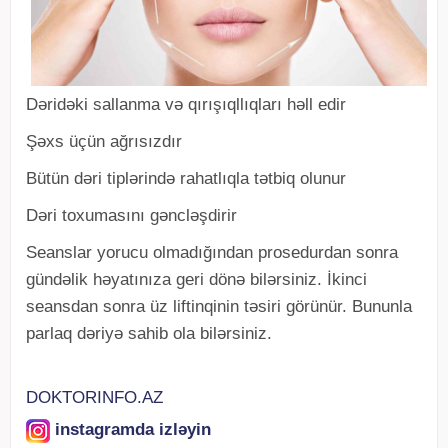
Dəridəki sallanma və qırışıqllıqları həll edir
Şəxs üçün ağrısızdır
Bütün dəri tiplərində rahatlıqla tətbiq olunur
Dəri toxumasını gəncləşdirir
Seanslar yorucu olmadığından prosedurdan sonra
gündəlik həyatınıza geri dönə bilərsiniz. İkinci
seansdan sonra üz liftinqinin təsiri görünür. Bununla
parlaq dəriyə sahib ola bilərsiniz.
DOKTORINFO.AZ
instagramda izləyin