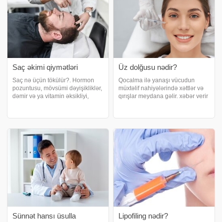
Saç əkimi qiymətləri
Üz dolğusu nədir?
Saç nə üçün tökülür?. Hormon
Qocalma ilə yanaşı vücudun
pozuntusu, mövsümi dəyişikliklər,
müxtəlif nahiyələrində xəttlər və
dəmir və ya vitamin əksikliyi,
qırışlar meydana gəlir. xəbər verir
genetika kimi müxtəlif səbəblərlə
ki, üz nahiysində yaranan xətt və
saçlar tökülə bilir. xəbər verir ki,
qırışıqlıq görüntüsünün
böyüklərdə gündə təxminən 50-
yaxşılaşmasında dermal dolğu
100 ədəd tük tökülməsi norma
maddə istifadə edilə bilər. Bu, üz
nahiyəsind
Sünnət hansı üsulla
Lipofiling nədir?