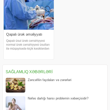
Qapalı ürək əməliyyatı
Qapalı üsul ürək cərrahiyyəsi
normal ürək cərrahiyyəsi üsulları
ilə müqayisədə kiçik kəsiklərdən
istifadə edilən əməliyyat növüdür.
xəbər verir ki, burada məqsəd
sinə nahiyəsini açmaq və birbaşa
olaraq ürəyi görməkdir. B
SAĞLAMLIQ XƏBƏRLƏRI
Zəncəfilin faydaları və zərərləri
Nəfəs darlığı hansı problemin xəbərçisidir?