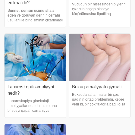
edilməlidir?
Vücudun bir hissəsindən piylərin
çıxarılıb başqa hissəyə
Sünnət, penisin ucunu əhatə
köçürülməsinə lipofilinq
edən və qoruyan dərinin cərrahi
proseduru və ya yağ inyeksiyası
üsulları ilə bir qisminin çıxarılması
deyilir. xəbər verir ki, bu barədə
prosedurudur. Dünyanın bir çox
plastik cərrah Günel Bayramlı
yerində oğlan uşaqlarına tətbiq
məlumat verib. Onun sözlərinə
edilir. Yenidoğulan müddətdə
görə, bu prosedu
edilə biləcəyi kimi irəliləyə
Laparoskopik əməliyyat
Buxaq əməliyyatı qiyməti
nədir?
Buxaqda sallanmalar bir çox
qadının ortaq problemidir. xəbər
Laparoskopiya ginekoloji
verir ki, bir çox faktorla bağlı olsa
əməliyyatlarında da icra oluna
da adətən yaş artdıqca
biləcəyi qapalı cərrahiyyə
sallanmalar daha çox müşahidə
üsuludur. xəbər verir ki,
edilə bilir. Buxaq sallanmasinin
laparoskopik (qapalı) cərrahiyyə
sebebleri:. Yaş faktoru. Çəkinin
üsulu xəstənin qarnında uzun və
artıb
geniş kəsik aparılmadığı üçün
klassik açıq cərrahiyy