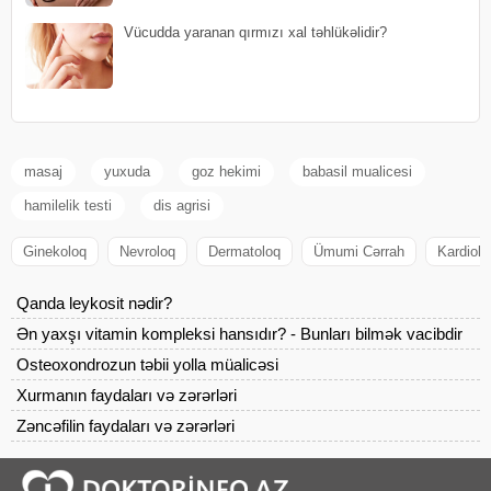
Vücudda yaranan qırmızı xal təhlükəlidir?
masaj
yuxuda
goz hekimi
babasil mualicesi
hamilelik testi
dis agrisi
Ginekoloq
Nevroloq
Dermatoloq
Ümumi Cərrah
Kardiolo
Qanda leykosit nədir?
Ən yaxşı vitamin kompleksi hansıdır? - Bunları bilmək vacibdir
Osteoxondrozun təbii yolla müalicəsi
Xurmanın faydaları və zərərləri
Zəncəfilin faydaları və zərərləri