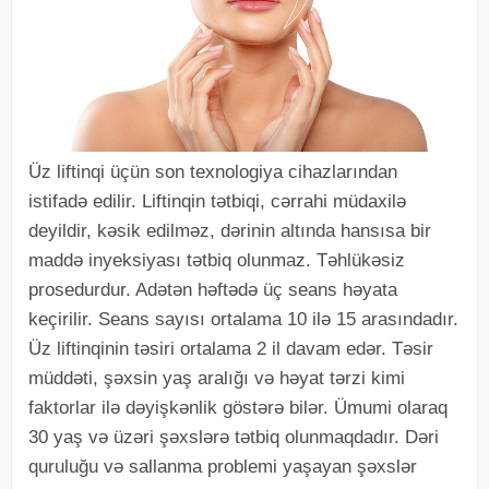
Üz liftinqi üçün son texnologiya cihazlarından
istifadə edilir. Liftinqin tətbiqi, cərrahi müdaxilə
deyildir, kəsik edilməz, dərinin altında hansısa bir
maddə inyeksiyası tətbiq olunmaz. Təhlükəsiz
prosedurdur. Adətən həftədə üç seans həyata
keçirilir. Seans sayısı ortalama 10 ilə 15 arasındadır.
Üz liftinqinin təsiri ortalama 2 il davam edər. Təsir
müddəti, şəxsin yaş aralığı və həyat tərzi kimi
faktorlar ilə dəyişkənlik göstərə bilər. Ümumi olaraq
30 yaş və üzəri şəxslərə tətbiq olunmaqdadır. Dəri
quruluğu və sallanma problemi yaşayan şəxslər