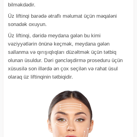
bilməkdədir.
Üz liftinqi barədə ətraflı məlumat üçün məqaləni
sonadək oxuyun.
Üz liftinqi, dəridə meydana gələn bu kimi
vəziyyətlərin önünə keçmək, meydana gələn
sallanma və qırışıqlıqları düzəltmək üçün tətbiq
olunan üsuldur. Dəri gəncləşdirmə proseduru üçün
xüsusilə son illərdə ən çox seçilən və rahat üsul
olaraq üz liftinqinin tətbiqidir.