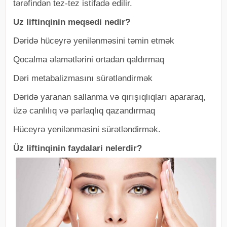
tərəfindən tez-tez istifadə edilir.
Uz liftinqinin meqsedi nedir?
Dəridə hüceyrə yenilənməsini təmin etmək
Qocalma əlamətlərini ortadan qaldırmaq
Dəri metabalizmasını sürətləndirmək
Dəridə yaranan sallanma və qırışıqlıqları apararaq,
üzə canlılıq və parlaqlıq qazandırmaq
Hüceyrə yenilənməsini sürətləndirmək.
Üz liftinqinin faydalari nelerdir?