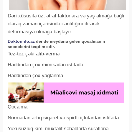
Dəri xüsusilə üz, ətraf faktorlara və yaş almağa bağlı
olaraq zaman içərisində canlılığını itirərək
deformasiya olmağa başlayır.
Doktorinfo.az
deride meydana gelen qocalmanin
sebeblerini teqdim edir:
Tez-tez çəki alıb-vermə
Həddindən çox mimikadan istifadə
Həddindən çox yağlanma
Qocalma
Normadan artıq siqaret və spirtli içkilərdən istifadə
Yuxusuzluq kimi müxtəlif səbəblərlə sürətlənə