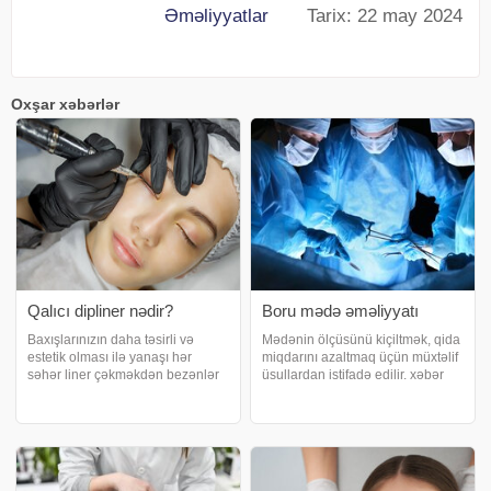
Əməliyyatlar
Tarix: 22 may 2024
Oxşar xəbərlər
Qalıcı dipliner nədir?
Boru mədə əməliyyatı
Baxışlarınızın daha təsirli və
Mədənin ölçüsünü kiçiltmək, qida
estetik olması ilə yanaşı hər
miqdarını azaltmaq üçün müxtəlif
səhər liner çəkməkdən bezənlər
üsullardan istifadə edilir. xəbər
üçün qalıcı dipliner proseduru
verir ki, piylənmə cərrahiyyəsində
tətbiq olunur. xəbər verir ki, göz
şəxsə görə fərqli əməliyyat
qapağının üst qisminə tətbiq
üsulları istifadə edilə bilir. Bu
edilən qalıcı dipliner tətbiqi gözlər
prosedurla çəki vermə asanlaşı