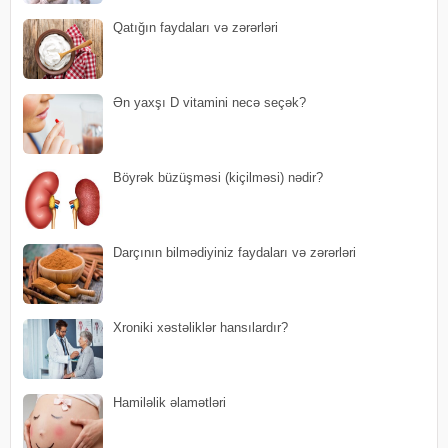
Qatığın faydaları və zərərləri
Ən yaxşı D vitamini necə seçək?
Böyrək büzüşməsi (kiçilməsi) nədir?
Darçının bilmədiyiniz faydaları və zərərləri
Xroniki xəstəliklər hansılardır?
Hamiləlik əlamətləri