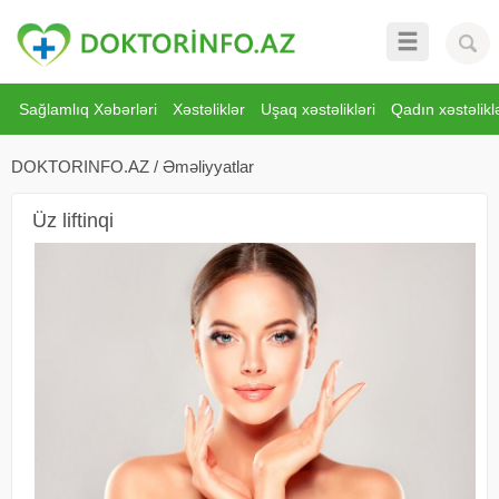
Sağlamlıq Xəbərləri
Xəstəliklər
Uşaq xəstəlikləri
Qadın xəstəliklə
DOKTORINFO.AZ
/
Əməliyyatlar
Üz liftinqi