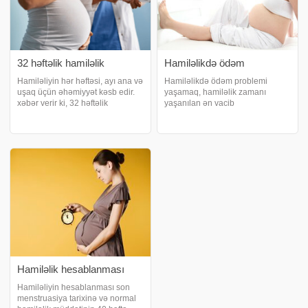
32 həftəlik hamiləlik
Hamiləlikdə ödəm
Hamiləliyin hər həftəsi, ayı ana və
Hamiləlikdə ödəm problemi
uşaq üçün əhəmiyyət kəsb edir.
yaşamaq, hamiləlik zamanı
xəbər verir ki, 32 həftəlik
yaşanılan ən vacib
hamiləlik əslində 30 həftəlik yəni
çətinliklərindən biridir. xəbər verir
7,5 aylıq hamiləlik deməkdir. 32
ki, vücudda yaşanan şişlik olaraq
həftəlik hamiləlikdə doğuşa nə
adlandırılan ödəm, əslində
qədər qalır?. 32 həftəlik zaman
vücudun su tutmasından
qaynaqlanır. Xüsusilə əllər
Hamiləlik hesablanması
Hamiləliyin hesablanması son
menstruasiya tarixinə və normal