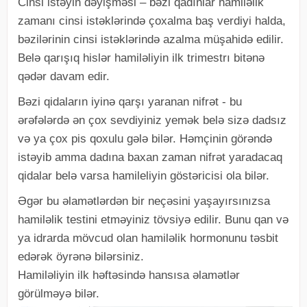
Cinsi istəyin dəyişməsi – bəzi qadınlar hamiləlik
zamanı cinsi istəklərində çoxalma baş verdiyi halda,
bəzilərinin cinsi istəklərində azalma müşahidə edilir.
Belə qarışıq hislər hamiləliyin ilk trimestrı bitənə
qədər davam edir.
Bəzi qidaların iyinə qarşı yaranan nifrət - bu
ərəfələrdə ən çox sevdiyiniz yemək belə sizə dadsız
və ya çox pis qoxulu gələ bilər. Həmçinin görəndə
istəyib amma dadına baxan zaman nifrət yaradacaq
qidalar belə varsa hamileliyin göstəricisi ola bilər.
Əgər bu əlamətlərdən bir neçəsini yaşayırsınızsa
hamiləlik testini etməyiniz tövsiyə edilir. Bunu qan və
ya idrarda mövcud olan hamiləlik hormonunu təsbit
edərək öyrənə bilərsiniz.
Hamiləliyin ilk həftəsində hansısa əlamətlər
görülməyə bilər.