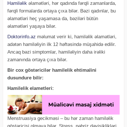
Hamiləlik
əlamətləri, hər qadında fərqli zamanlarda,
fərqli formalarda ortaya çıxa bilər. Bəzi qadınlar, bu
əlamətləri heç yaşamasa da, bəziləri bütün
əlamətləri yaşaya bilər.
Doktorinfo.az
məlumat verir ki, hamiləlik əlamətləri,
adətən hamiləliyin ilk 12 həftəsində müşahidə edilir.
Ancaq bəzi simptomlar, hamiləliyin daha irəliki
zamanında ortaya çıxa bilər.
Bir cox göstəricilər hamilelik ehtimalini
dusundure bilir:
Hamilelik elametleri:
Menstruasiya gecikməsi – bu hər zaman hamiləlik
göstəricisi olmaya bilər. Stress, pəhriz dəyişiklikləri,