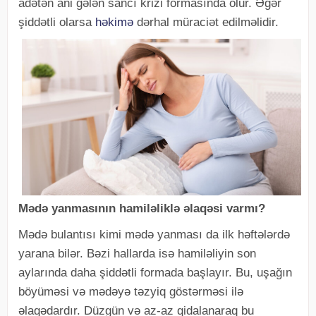
adətən ani gələn sancı krizi formasında olur. Əgər
şiddətli olarsa
həkimə
dərhal müraciət edilməlidir.
Mədə yanmasının hamiləliklə əlaqəsi varmı?
Mədə bulantısı kimi mədə yanması da ilk həftələrdə
yarana bilər. Bəzi hallarda isə hamiləliyin son
aylarında daha şiddətli formada başlayır. Bu, uşağın
böyüməsi və mədəyə təzyiq göstərməsi ilə
əlaqədardır. Düzgün və az-az qidalanaraq bu