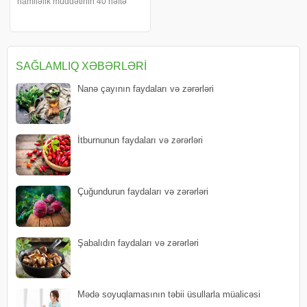
hamiləlik müddətinin 40 həftə
olduğuna əsaslanır. məlumat
verir ki, hamiləliyin hesablanması
doğum tarixini proqnozlaşdırmaq
və hamiləliyin inkişafını izləmək
üçü
SAĞLAMLIQ XƏBƏRLƏRI
Nanə çayının faydaları və zərərləri
İtburnunun faydaları və zərərləri
Çuğundurun faydaları və zərərləri
Şabalıdın faydaları və zərərləri
Mədə soyuqlamasının təbii üsullarla müalicəsi