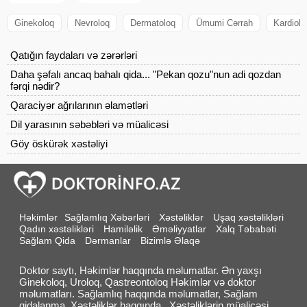
Ginekoloq
Nevroloq
Dermatoloq
Ümumi Cərrah
Kardiolo
Qatığın faydaları və zərərləri
Daha şəfalı ancaq bahalı qida... "Pekan qozu"nun adi qozdan
fərqi nədir?
Qaraciyər ağrılarının əlamətləri
Dil yarasının səbəbləri və müalicəsi
Göy öskürək xəstəliyi
Həkimlər
Sağlamlıq Xəbərləri
Xəstəliklər
Uşaq xəstəlikləri
Qadın xəstəlikləri
Hamiləlik
Əməliyyatlar
Xalq Təbabəti
Sağlam Qida
Dərmanlar
Bizimlə Əlaqə
Doktor saytı, Həkimlər haqqında məlumatlar. Ən yaxşı
Ginekoloq, Uroloq, Qastreontoloq Həkimlər və doktor
məlumatları. Sağlamlıq haqqında məlumatlar, Sağlam
qidalanma, Xəstəliklər haqqında , Xəstəliklərin müalicəsi