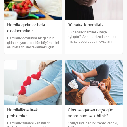
Hamilə qadınlar belə
30 həftəlik hamiləlik
qidalanmalıdır
30 həftəlik hamiləlik neçə
aylıqdır?. Ana namizədlərinin ən
Hamiləlik dövründə bir qadının
maraq doğurduğu mövzuların
qida ehtiyacları dölün böyüməsini
başında 30 həftə hamiləliyin neçə
və inkişafını dəstəkləmək üçün
aylıq olduğudur. xəbər verir ki, 30
dəyişir. Balanslaşdırılmış pəhriz
həftə hamiləlik 210 günlük
həm ananın, həm də körpənin
deməkdir. Ana namizədi 7 aylıq
sağlamlığını təmin etmək üçün
hamilədir
çox vacibdir. -a istinadən bildiri
Hamiləlikdə ürək
Cinsi əlaqədən neçə gün
problemləri
sonra hamiləlik bilinir?
Hamiləlik zamanı xanımların
Ovulyasiya nedir?. xəbər verir ki,