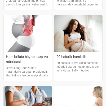
ürək-damar sistemində bir çox
follikulun partlaması ilə
dəyişikliklər yaranır. xəbər verir ki,
nəticəsində yumurta hüceyrənin
bu dəyişikliklər 5-8-ci həftədən
oradan çıxması ovulyasiya
başlayır və doğuşdan bir müddət
adlanır. Ovulyasiya nə zaman baş
sonraya qədər davam edir.
verir?. Menstruasiya tsiklinin
Doğuş müddətində isə ananın
başlamasına 14 gün qalmış baş
qan-dama
verir. Bəzə
Hamiləlikdə böyrək daşı və
20 həftəlik hamiləlik
müalicəsi
20 həftəlik, 4 aya yaxın hamiləlik
müddəti olaraq hesablanır. xəbər
Böyrək daşı, hər zaman
verir ki, hamiləlik müddəti
narahatçılıq yaradan problemdir.
ortalama 40 həftədir. 38-42 həftə
Hamiləlikdə isə bu vəziyyət daha
arasında dəyişə bilməkdədir. 20
da ağrılı hala çevrilə bilər.
həftəlik hamiləlik uşağın çəkisi və
Hamiləlikdə böyrək daşının
boyu nə qədərdir?. 20 həftəli
əlamətləri nələrdir?. Tək tərəfli
böyrək ağrısı. Böyrəklərdə şişlik.
Bulantı-qusma