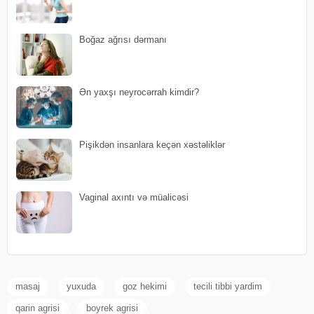
Boğaz ağrısı dərmanı
Ən yaxşı neyrocərrah kimdir?
Pişikdən insanlara keçən xəstəliklər
Vaginal axıntı və müalicəsi
masaj
yuxuda
goz hekimi
tecili tibbi yardim
qarin agrisi
boyrek agrisi