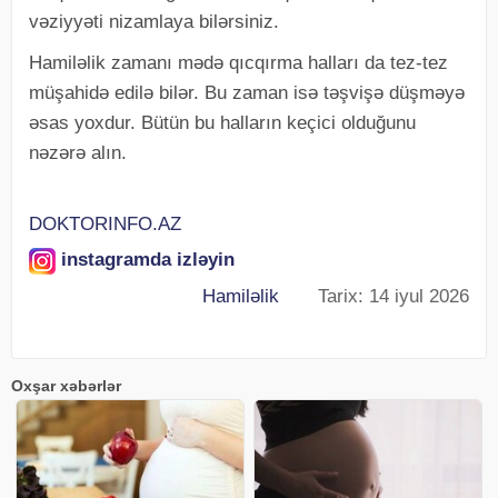
vəziyyəti nizamlaya bilərsiniz.
Hamiləlik zamanı mədə qıcqırma halları da tez-tez
müşahidə edilə bilər. Bu zaman isə təşvişə düşməyə
əsas yoxdur. Bütün bu halların keçici olduğunu
nəzərə alın.
DOKTORINFO.AZ
instagramda izləyin
Hamiləlik
Tarix: 14 iyul 2026
Oxşar xəbərlər