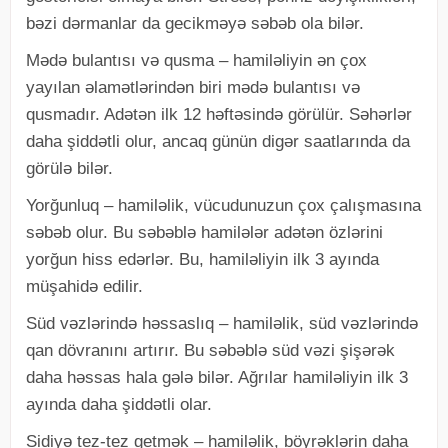
bəzi dərmanlar da gecikməyə səbəb ola bilər.
Mədə bulantısı və qusma – hamiləliyin ən çox
yayılan əlamətlərindən biri mədə bulantısı və
qusmadır. Adətən ilk 12 həftəsində görülür. Səhərlər
daha şiddətli olur, ancaq günün digər saatlarında da
görülə bilər.
Yorğunluq – hamiləlik, vücudunuzun çox çalışmasına
səbəb olur. Bu səbəblə hamilələr adətən özlərini
yorğun hiss edərlər. Bu, hamiləliyin ilk 3 ayında
müşahidə edilir.
Süd vəzlərində həssaslıq – hamiləlik, süd vəzlərində
qan dövranını artırır. Bu səbəblə süd vəzi şişərək
daha həssas hala gələ bilər. Ağrılar hamiləliyin ilk 3
ayında daha şiddətli olar.
Sidiyə tez-tez getmək – hamiləlik, böyrəklərin daha