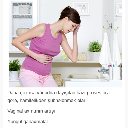
Daha çox isə vücudda dəyişilən bəzi proseslərə
görə, hamiləlikdən şübhələnmək olar:
Vaginal axıntının artışı
Yüngül qanaxmalar