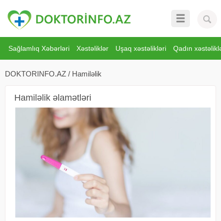
Sağlamlıq Xəbərləri
Xəstəliklər
Uşaq xəstəlikləri
Qadın xəstəliklə
DOKTORINFO.AZ
/
Hamiləlik
Hamiləlik əlamətləri