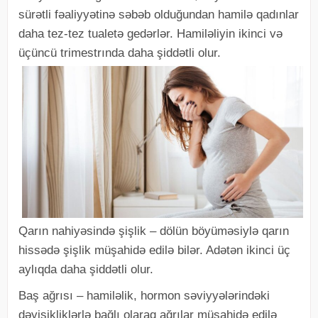
sürətli fəaliyyətinə səbəb olduğundan hamilə qadınlar
daha tez-tez tualetə gedərlər. Hamiləliyin ikinci və
üçüncü trimestrında daha şiddətli olur.
Qarın nahiyəsində şişlik – dölün böyüməsiylə qarın
hissədə şişlik müşahidə edilə bilər. Adətən ikinci üç
aylıqda daha şiddətli olur.
Baş ağrısı – hamiləlik, hormon səviyyələrindəki
dəyişikliklərlə bağlı olaraq ağrılar müşahidə edilə