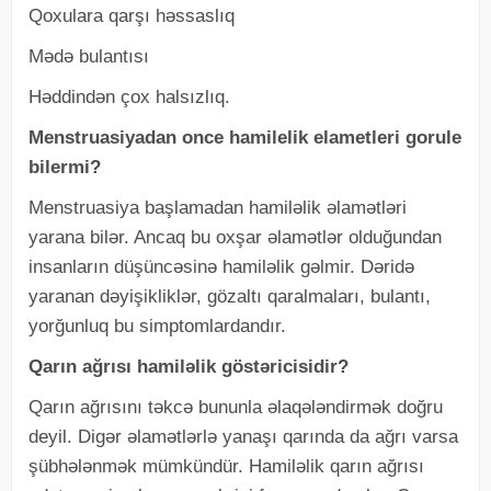
Qoxulara qarşı həssaslıq
Mədə bulantısı
Həddindən çox halsızlıq.
Menstruasiyadan once hamilelik elametleri gorule
bilermi?
Menstruasiya başlamadan hamiləlik əlamətləri
yarana bilər. Ancaq bu oxşar əlamətlər olduğundan
insanların düşüncəsinə hamiləlik gəlmir. Dəridə
yaranan dəyişikliklər, gözaltı qaralmaları, bulantı,
yorğunluq bu simptomlardandır.
Qarın ağrısı hamiləlik göstəricisidir?
Qarın ağrısını təkcə bununla əlaqələndirmək doğru
deyil. Digər əlamətlərlə yanaşı qarında da ağrı varsa
şübhələnmək mümkündür. Hamiləlik qarın ağrısı