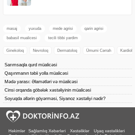
masaj
yuxuda
mede agrisi
qarin agrisi
babasil mualicesi
tecili tibbi yardim
Ginekoloq
Nevroloq
Dermatoloq
Ümumi Cərrah
Kardiolo
Sarımsaqla qurd müalicəsi
Qaşınmanın təbii yolla müalicəsi
Mədə yarası: Əlamətləri və müalicəsi
Cinsi orqanda göbələk xəstəliyinin müalicəsi
Soyuqda əllərin göyərməsi, Siyanoz xəstəliyi nədir?
Həkimlər
Sağlamlıq Xəbərləri
Xəstəliklər
Uşaq xəstəlikləri