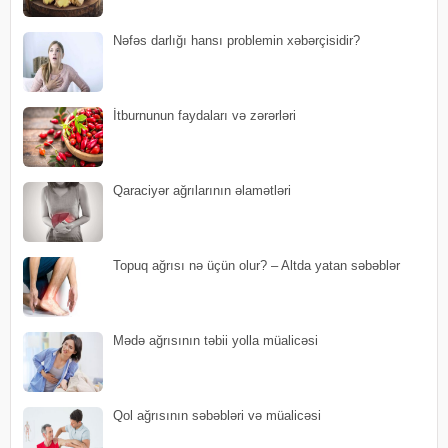
Nəfəs darlığı hansı problemin xəbərçisidir?
İtburnunun faydaları və zərərləri
Qaraciyər ağrılarının əlamətləri
Topuq ağrısı nə üçün olur? – Altda yatan səbəblər
Mədə ağrısının təbii yolla müalicəsi
Qol ağrısının səbəbləri və müalicəsi