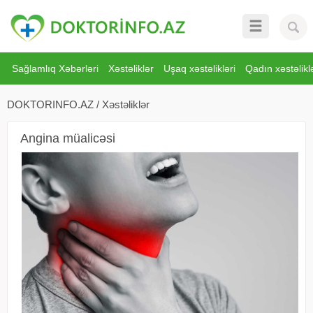
Sağlamlıq Xəbərləri
Xəstəliklər
Uşaq xəstəlikləri
Qadın xəstəliklə
DOKTORINFO.AZ
/
Xəstəliklər
Angina müalicəsi