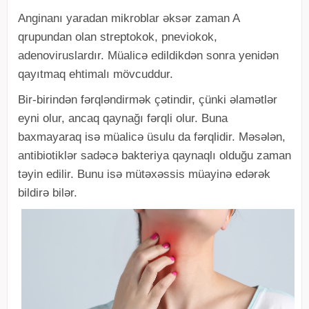
Anginanı yaradan mikroblar əksər zaman A
qrupundan olan streptokok, pneviokok,
adenoviruslardır. Müalicə edildikdən sonra yenidən
qayıtmaq ehtimalı mövcuddur.
Bir-birindən fərqləndirmək çətindir, çünki əlamətlər
eyni olur, ancaq qaynağı fərqli olur. Buna
baxmayaraq isə müalicə üsulu da fərqlidir. Məsələn,
antibiotiklər sadəcə bakteriya qaynaqlı olduğu zaman
təyin edilir. Bunu isə mütəxəssis müayinə edərək
bildirə bilər.