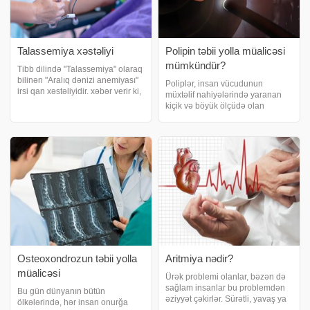
Talassemiya xəstəliyi
Polipin təbii yolla müalicəsi
mümkündür?
Tibb dilində "Talassemiya" olaraq
bilinən "Aralıq dənizi anemiyası"
Poliplər, insan vücudunun
irsi qan xəstəliyidir. xəbər verir ki,
müxtəlif nahiyələrində yaranan
doğulan uşağa, ana və atasından
kiçik və böyük ölçüdə olan
"Beta talassemiya" geninin
şişliklərdir. Əksər zaman
keçməsi ilə yaranan qalıc
xoşxassəli olurlar. Adətən dərhal
hiss edilməz və görünməyi
zaman alar. Bəzən isə başqa bir
yoxlanış zamanı üz
Osteoxondrozun təbii yolla
Aritmiya nədir?
müalicəsi
Ürək problemi olanlar, bəzən də
sağlam insanlar bu problemdən
Bu gün dünyanın bütün
əziyyət çəkirlər. Sürətli, yavaş ya
ölkələrində, hər insan onurğa