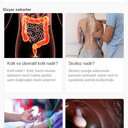
Oxşar xəbərlər
Kolit və ülseratif kolit nədir?
Skolioz nədir?
Kolit nədir?. Kolit, həzm olunan
Skolioz onurğa sütununda
qidaların nəcis halına gəldiyi
yaranan əyilmədir. xəbər verir ki,
qalın bağırsağın daxili astarının
uşaqlarda qamət pozğunluğu
iltihablanmasıyla xarakterizə
adətən boy artımı zamanı yaranır.
edilən akut və ya xroniki
Bu zaman digər orqanlarda da
xəstəlikdir. xəbər verir ki,
dəyişikliklər baş verir. Daha sonra
iltihablanma olaraq adlandırılan
isə orqanların funksional
kolit
pozğunluğ