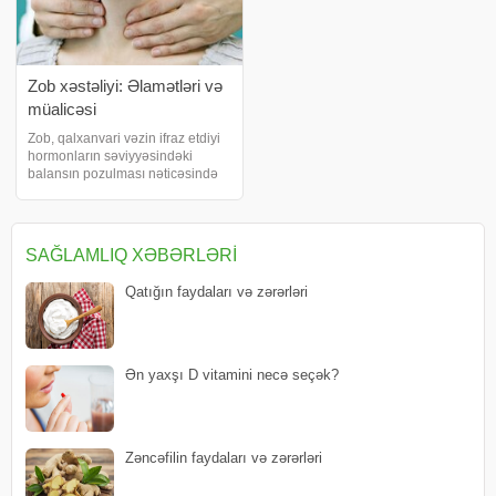
Zob xəstəliyi: Əlamətləri və
müalicəsi
Zob, qalxanvari vəzin ifraz etdiyi
hormonların səviyyəsindəki
balansın pozulması nəticəsində
meydana çıxır. Boyunun ön alt
qismində, nəfəs borusunun
ətrafında mövcud olan qalxanvari
vəzin böyüməsinə və şişməsinə
SAĞLAMLIQ XƏBƏRLƏRI
zob deyilir
Qatığın faydaları və zərərləri
Ən yaxşı D vitamini necə seçək?
Zəncəfilin faydaları və zərərləri