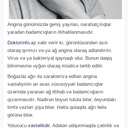
Angina günümüzdə geniş yayılan, narahatçılıqlar
yaradan badamcıqların iltihablanmasıdır.
Doktorinfo.az
xəbr verir ki, görüntüsündən asılı
olaraq qırmızı və ya ağ angina olaraq adlandırılır.
Virus və ya bakteriyal qaynaqlı olur. Bunun dəqiq
bilinməsinə uyğun olaraq müalicə tərtib edilir.
Boğazda ağrı ilə xarakterizə edilən angina
xəstəliyinin ən əsas xüsusiyyəti badamcıqlar
üzərində yaranan ağ iltihab və badamcıqların
qızarmasıdır. Nadirən boyun tutula bilər, boyundakı
limfa vəzləri şişə bilər. Hətta qulaqda ağrı belə
görünə bilər.
Yoluxucu
xəstəlikdir
. Adətən udqunmaqda çətinlik və