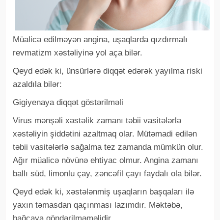
Müalicə edilməyən angina, uşaqlarda qızdırmalı
revmatizm xəstəliyinə yol aça bilər.
Qeyd edək ki, ünsürlərə diqqət edərək yayılma riski
azaldıla bilər:
Gigiyenaya diqqət göstərilməli
Virus mənşəli xəstəlik zamanı təbii vasitələrlə
xəstəliyin şiddətini azaltmaq olar. Mütəmadi edilən
təbii vasitələrlə sağalma tez zamanda mümkün olur.
Ağır müalicə növünə ehtiyac olmur. Angina zamanı
ballı süd, limonlu çay, zəncəfil çayı faydalı ola bilər.
Qeyd edək ki, xəstələnmiş uşaqların başqaları ilə
yaxın təmasdan qaçınması lazımdır. Məktəbə,
bağçaya göndərilməməlidir.