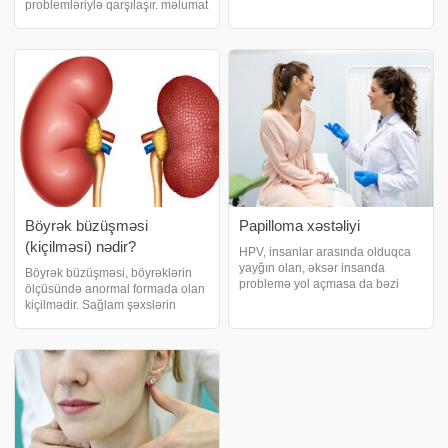
da nizamsız ürək döyüntüləri ilə
problemləriylə qarşılaşır. məlumat
özünü biruzə verir. xəbər verir ki,
verir ki, ən geniş yayılan
aritmiya və ya ritm pozuntuları
xəstəliklərindən biri
ürək döyüntülərinin anorma
osteoxondrozdur. Statistikaya
görə, dünyanın bütün sakinlərinin
80 aizi bu xəstəlikdə
Böyrək büzüşməsi
Papilloma xəstəliyi
(kiçilməsi) nədir?
HPV, insanlar arasında olduqca
yayğın olan, əksər insanda
Böyrək büzüşməsi, böyrəklərin
problemə yol açmasa da bəzi
ölçüsündə anormal formada olan
insanlarda genital ziyil və
kiçilmədir. Sağlam şəxslərin
xərçəngə səbəb ola bilən virusun
böyrəkləri 10-12 sm
adıdır. Bu virus dəriyə təsir
uzunluğunda, 5-6 sm
göstərir. xəbər verir ki, bir çox tipi
genişliyində və 3-4 sm
ağız
qalınlığındadır. Atrofik böyrək isə
böyrəklərin nisbətən normal
dəyərində