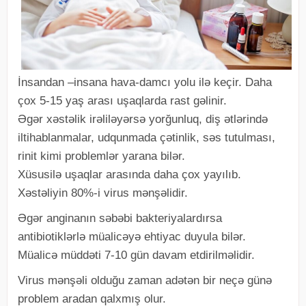
İnsandan –insana hava-damcı yolu ilə keçir. Daha
çox 5-15 yaş arası uşaqlarda rast gəlinir.
Əgər xəstəlik irəliləyərsə yorğunluq, diş ətlərində
iltihablanmalar, udqunmada çətinlik, səs tutulması,
rinit kimi problemlər yarana bilər.
Xüsusilə uşaqlar arasında daha çox yayılıb.
Xəstəliyin 80%-i virus mənşəlidir.
Əgər anginanın səbəbi bakteriyalardırsa
antibiotiklərlə müalicəyə ehtiyac duyula bilər.
Müalicə müddəti 7-10 gün davam etdirilməlidir.
Virus mənşəli olduğu zaman adətən bir neçə günə
problem aradan qalxmış olur.