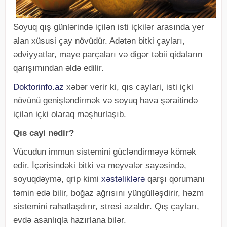
Soyuq qış günlərində içilən isti içkilər arasında yer
alan xüsusi çay növüdür. Adətən bitki çayları,
ədviyyatlar, maye parçaları və digər təbii qidaların
qarışımından əldə edilir.
Doktorinfo.az
xəbər verir ki, qıs caylari, isti içki
növünü genişləndirmək və soyuq hava şəraitində
içilən içki olaraq məşhurlaşıb.
Qıs cayi nedir?
Vücudun immun sistemini gücləndirməyə kömək
edir. İçərisindəki bitki və meyvələr sayəsində,
soyuqdəymə, qrip kimi
xəstəliklərə
qarşı qorumanı
təmin edə bilir, boğaz ağrısını yüngülləşdirir, həzm
sistemini rahatlaşdırır, stresi azaldır. Qış çayları,
evdə asanlıqla hazırlana bilər.