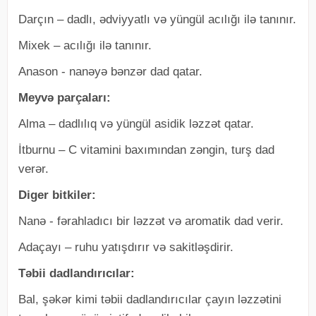
Darçın – dadlı, ədviyyatlı və yüngül acılığı ilə tanınır.
Mixek – acılığı ilə tanınır.
Anason - nanəyə bənzər dad qatar.
Meyvə parçaları:
Alma – dadlılıq və yüngül asidik ləzzət qatar.
İtburnu – C vitamini baxımından zəngin, turş dad
verər.
Diger bitkiler:
Nanə - fərahladıcı bir ləzzət və aromatik dad verir.
Adaçayı – ruhu yatışdırır və sakitləşdirir.
Təbii dadlandırıcılar:
Bal, şəkər kimi təbii dadlandırıcılar çayın ləzzətini