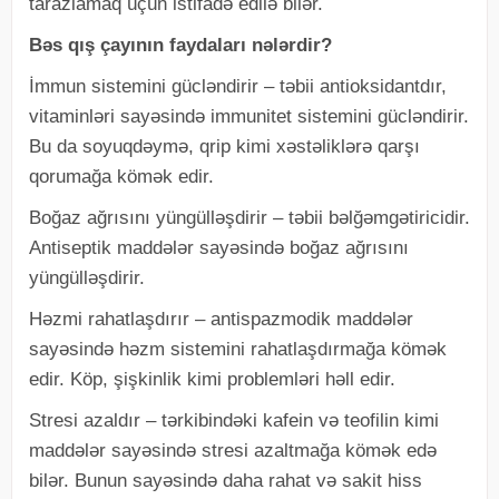
tarazlamaq üçün istifadə edilə bilər.
Bəs qış çayının faydaları nələrdir?
İmmun sistemini gücləndirir – təbii antioksidantdır,
vitaminləri sayəsində immunitet sistemini gücləndirir.
Bu da soyuqdəymə, qrip kimi xəstəliklərə qarşı
qorumağa kömək edir.
Boğaz ağrısını yüngülləşdirir – təbii bəlğəmgətiricidir.
Antiseptik maddələr sayəsində boğaz ağrısını
yüngülləşdirir.
Həzmi rahatlaşdırır – antispazmodik maddələr
sayəsində həzm sistemini rahatlaşdırmağa kömək
edir. Köp, şişkinlik kimi problemləri həll edir.
Stresi azaldır – tərkibindəki kafein və teofilin kimi
maddələr sayəsində stresi azaltmağa kömək edə
bilər. Bunun sayəsində daha rahat və sakit hiss