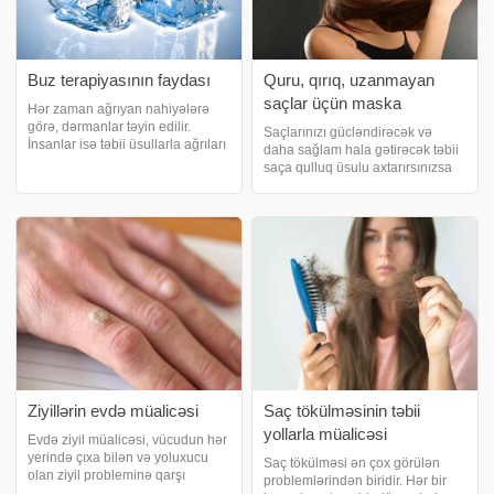
Buz terapiyasının faydası
Quru, qırıq, uzanmayan
saçlar üçün maska
Hər zaman ağrıyan nahiyələrə
görə, dərmanlar təyin edilir.
Saçlarınızı gücləndirəcək və
İnsanlar isə təbii üsullarla ağrıları
daha sağlam hala gətirəcək təbii
aradan qaldırmağa kömək edir.
saça qulluq üsulu axtarırsınızsa
xəbər verir ki, aparılan
məqaləni sonadək oxuya
araşdırmalara görə, bir sıra
bilərsiniz. Mayonez maskasının
dərdləri dərmansız müalicə
tərkibində nəmləndirən, bir çox
etmək mümkündür
yağ və proteinlər mövcuddur.
xəbər veri
Ziyillərin evdə müalicəsi
Saç tökülməsinin təbii
yollarla müalicəsi
Evdə ziyil müalicəsi, vücudun hər
yerində çıxa bilən və yoluxucu
Saç tökülməsi ən çox görülən
olan ziyil probleminə qarşı
problemlərindən biridir. Hər bir
görülən tədbirdir. Ziyil hansi