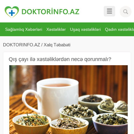
Sağlamlıq Xəbərləri
Xəstəliklər
Uşaq xəstəlikləri
Qadın xəstəliklə
DOKTORINFO.AZ
/
Xalq Təbabəti
Qış çayı ilə xəstəliklərdən necə qorunmalı?