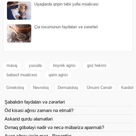
Uşaqlarda qripin təbii yolla müalicəsi
Çia toxumunun faydaları və zərərləri
masaj
yuxuda
boyrek agrisi
goz hekimi
babasil mualicesi
qarin agrisi
Ginekoloq
Nevroloq
Dermatoloq
Ümumi Cərrah
Kardiolo
Şabalıdın faydaları və zərərləri
Öd kisəsi ağrısı zamanı nə etməli?
Askarid qurdu əlamətləri
Dırnaq göbələyi nədir və necə mübarizə aparmalı?
Ayaq ağrısı üçün maz - Reseptlər