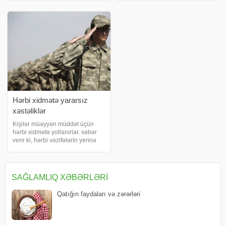
Təmizləyici – Ümumi təmizlikdə
tarazlığını təmin edir. Böyrək
istifadə edə biləcəyiniz bəyaz
xərçəngi, normal funksiyasını
sirkəni 1 stəka
yerinə gətirən hüceyrələrin
formasını itirərək anorma
Hərbi xidmətə yararsız
xəstəliklər
Kişilər müəyyən müddət üçün
hərbi xidmətə yollanırlar. xəbər
verir ki, hərbi vəzifələrin yerinə
yetirilməsinə maneə olan bir sıra
xəstəliklər mövcuddur. Herbi
xidmete yararsiz xestelikler
hansilardir?. "Xəstəliklər
SAĞLAMLIQ XƏBƏRLƏRI
cədvəli"nd
Qatığın faydaları və zərərləri