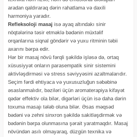
aradan qaldıraraq dərin rahatlama və daxili
harmoniya yaradır.
Refleksoloji masaj
isə ayaq altındakı sinir
nöqtələrinə təsir etməklə bədənin müxtəlif
orqanlarına siqnal göndərir və yuxu ritminin təbii
axarını bərpa edir.
Hər bir masaj növü fərqli şəkildə işləsə də, ortaq
xüsusiyyət onların parasempatik sinir sistemini
aktivləşdirməsi və stress səviyyəsini azaltmalarıdır.
Seçim fərdi ehtiyaca və yuxusuzluğun səbəbinə
əsaslanmalıdır, bəziləri üçün aromaterapiya kifayət
qədər effektiv ola bilər, digərləri üçün isə daha dərin
toxuma masajı tələb oluna bilər. Əsas məqsəd
bədəni və zehni sinxron şəkildə sakitləşdirmək və
bədənin bərpa olunmasına şərait yaratmaqdır. Masaj
növündən asılı olmayaraq, düzgün texnika və