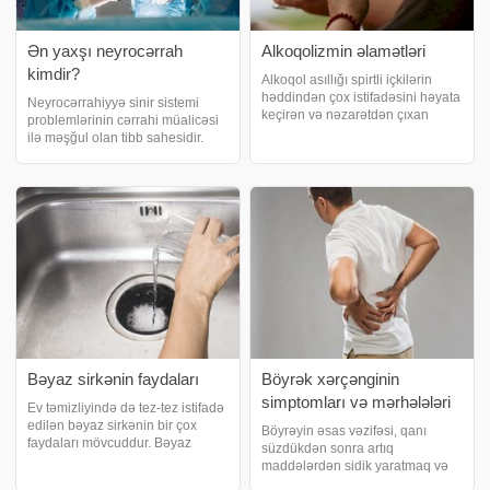
Ən yaxşı neyrocərrah
Alkoqolizmin əlamətləri
kimdir?
Alkoqol asıllığı spirtli içkilərin
həddindən çox istifadəsini həyata
Neyrocərrahiyyə sinir sistemi
keçirən və nəzarətdən çıxan
problemlərinin cərrahi müalicəsi
vəziyyətdir. Bu, həm sağlamlıq
ilə məşğul olan tibb sahesidir.
həm də fiziki problemlərə yol aça
xəbər verir ki, sinir sistemi beyin,
bilər. xəbər verir ki, müalicə
onurğa beyni, kəllə, sinir
edilməzsə daha kəskin hal ala
toxumalarına və s. dəstək verən
qoruyucu örtükdür. Bununla
yüksə
Bəyaz sirkənin faydaları
Böyrək xərçənginin
simptomları və mərhələləri
Ev təmizliyində də tez-tez istifadə
edilən bəyaz sirkənin bir çox
Böyrəyin əsas vəzifəsi, qanı
faydaları mövcuddur. Bəyaz
süzdükdən sonra artıq
sirkənin istifadə sahələri
maddələrdən sidik yaratmaq və
haralardır?. təqdim edir:.
qandakı kimi mineralların