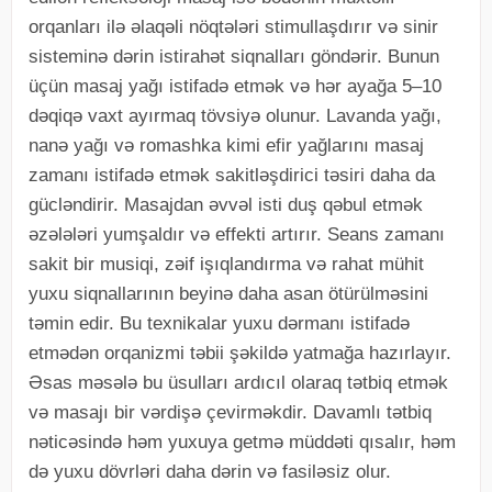
orqanları ilə əlaqəli nöqtələri stimullaşdırır və sinir
sisteminə dərin istirahət siqnalları göndərir. Bunun
üçün masaj yağı istifadə etmək və hər ayağa 5–10
dəqiqə vaxt ayırmaq tövsiyə olunur. Lavanda yağı,
nanə yağı və romashka kimi efir yağlarını masaj
zamanı istifadə etmək sakitləşdirici təsiri daha da
gücləndirir. Masajdan əvvəl isti duş qəbul etmək
əzələləri yumşaldır və effekti artırır. Seans zamanı
sakit bir musiqi, zəif işıqlandırma və rahat mühit
yuxu siqnallarının beyinə daha asan ötürülməsini
təmin edir. Bu texnikalar yuxu dərmanı istifadə
etmədən orqanizmi təbii şəkildə yatmağa hazırlayır.
Əsas məsələ bu üsulları ardıcıl olaraq tətbiq etmək
və masajı bir vərdişə çevirməkdir. Davamlı tətbiq
nəticəsində həm yuxuya getmə müddəti qısalır, həm
də yuxu dövrləri daha dərin və fasiləsiz olur.