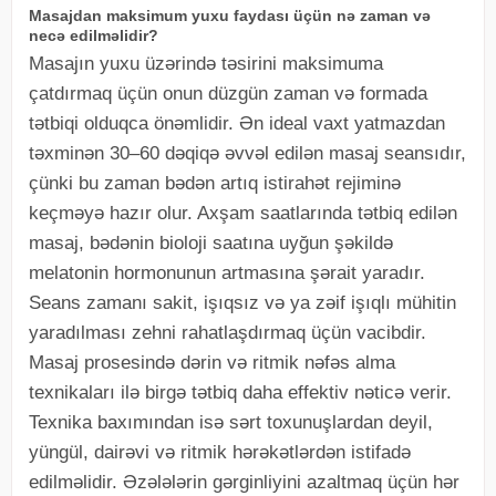
Masajdan maksimum yuxu faydası üçün nə zaman və
necə edilməlidir?
Masajın yuxu üzərində təsirini maksimuma
çatdırmaq üçün onun düzgün zaman və formada
tətbiqi olduqca önəmlidir. Ən ideal vaxt yatmazdan
təxminən 30–60 dəqiqə əvvəl edilən masaj seansıdır,
çünki bu zaman bədən artıq istirahət rejiminə
keçməyə hazır olur. Axşam saatlarında tətbiq edilən
masaj, bədənin bioloji saatına uyğun şəkildə
melatonin hormonunun artmasına şərait yaradır.
Seans zamanı sakit, işıqsız və ya zəif işıqlı mühitin
yaradılması zehni rahatlaşdırmaq üçün vacibdir.
Masaj prosesində dərin və ritmik nəfəs alma
texnikaları ilə birgə tətbiq daha effektiv nəticə verir.
Texnika baxımından isə sərt toxunuşlardan deyil,
yüngül, dairəvi və ritmik hərəkətlərdən istifadə
edilməlidir. Əzələlərin gərginliyini azaltmaq üçün hər