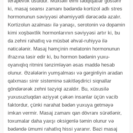
terapevtik üsuldur. Müxtəlif elmi tədqiqatlar göstərir
ki, masaj seansı zamanı bədəndə kortizol adlı stres
hormonunun səviyyəsi əhəmiyyətli dərəcədə azalır.
Kortizolun azalması ilə yanaşı, serotonin və dopamin
kimi xoşbəxtlik hormonlarının səviyyəsi artır ki, bu
da zehni rahatlıq və müsbət əhval-ruhiyyə ilə
nəticələnir. Masaj həmçinin melatonin hormonunun
ifrazına təsir edir ki, bu hormon bədənin yuxu-
oyanıqlıq ritmini tənzimləyən əsas maddə hesab
olunur. Əzələlərin yumşalması və gərginliyin aradan
qalxması sinir sisteminə sakitləşdirici siqnallar
göndərərək zehni təzyiqi azaldır. Bu, xüsusilə
yuxusuzluqdan əziyyət çəkən insanlar üçün vacib
faktordur, çünki narahat bədən yuxuya getməyə
imkan vermir. Masaj zamanı qan dövranı sürətlənir,
toxumalar daha yaxşı oksigenlə təmin olunur və
bədəndə ümumi rahatlıq hissi yaranır. Bəzi masaj