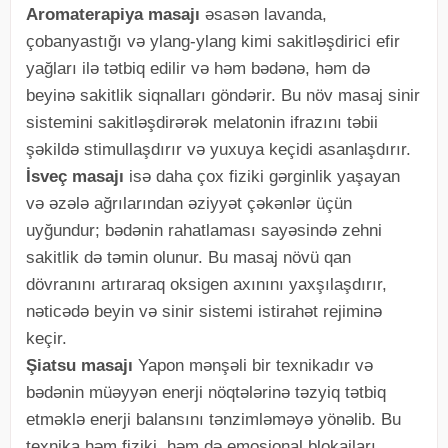
Aromaterapiya masajı
əsasən lavanda,
çobanyastığı və ylang-ylang kimi sakitləşdirici efir
yağları ilə tətbiq edilir və həm bədənə, həm də
beyinə sakitlik siqnalları göndərir. Bu növ masaj sinir
sistemini sakitləşdirərək melatonin ifrazını təbii
şəkildə stimullaşdırır və yuxuya keçidi asanlaşdırır.
İsveç masajı
isə daha çox fiziki gərginlik yaşayan
və əzələ ağrılarından əziyyət çəkənlər üçün
uyğundur; bədənin rahatlaması sayəsində zehni
sakitlik də təmin olunur. Bu masaj növü qan
dövranını artıraraq oksigen axınını yaxşılaşdırır,
nəticədə beyin və sinir sistemi istirahət rejiminə
keçir.
Şiatsu masajı
Yapon mənşəli bir texnikadır və
bədənin müəyyən enerji nöqtələrinə təzyiq tətbiq
etməklə enerji balansını tənzimləməyə yönəlib. Bu
texnika həm fiziki, həm də emosional blokajları