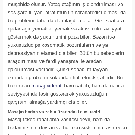
müşahidə olunur. Yataq otağının işıqlandırılması və
səs şəraiti, yəni ətraf mühitin narahatedici olması da
bu problemi daha da dərinləşdirə bilər. Gec saatlara
qədər ağır yeməklər yemək və aktiv fiziki fəaliyyət
göstərmək də yuxu ritmini poza bilər. Bəzən isə
yuxusuzluq psixosomatik pozuntuların və ya
depressiyanın əlaməti ola bilər. Bütün bu səbəblərin
araşdırılması və fərdi yanaşma ilə aradan
qaldırılması vacibdir. Çünki səbəbi müəyyən
etmədən problemi kökündən həll etmək çətindir. Bu
baxımdan
masaj xidməti
həm səbəb, həm də nəticə
səviyyəsində təsir göstərərək yuxusuzluğun
qarşısını almağa yardımçı ola bilər.
Masajın bədən və zehin üzərindəki elmi təsiri
Masaj təkcə rahatlama vasitəsi deyil, həm də
bədənin sinir, dövran və hormon sisteminə təsir edən