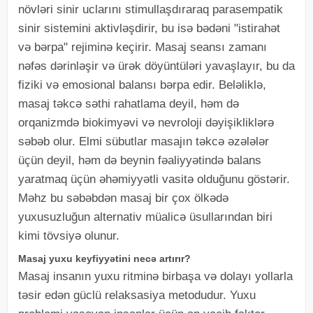
növləri sinir uclarını stimullaşdıraraq parasempatik
sinir sistemini aktivləşdirir, bu isə bədəni "istirahət
və bərpa" rejiminə keçirir. Masaj seansı zamanı
nəfəs dərinləşir və ürək döyüntüləri yavaşlayır, bu da
fiziki və emosional balansı bərpa edir. Beləliklə,
masaj təkcə səthi rahatlama deyil, həm də
orqanizmdə biokimyəvi və nevroloji dəyişikliklərə
səbəb olur. Elmi sübutlar masajın təkcə əzələlər
üçün deyil, həm də beynin fəaliyyətində balans
yaratmaq üçün əhəmiyyətli vasitə olduğunu göstərir.
Məhz bu səbəbdən masaj bir çox ölkədə
yuxusuzluğun alternativ müalicə üsullarından biri
kimi tövsiyə olunur.
Masaj yuxu keyfiyyətini necə artırır?
Masaj insanın yuxu ritminə birbaşa və dolayı yollarla
təsir edən güclü relaksasiya metodudur. Yuxu