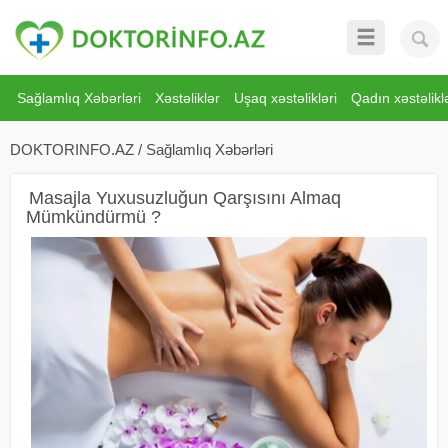
Sağlamlıq Xəbərləri
Xəstəliklər
Uşaq xəstəlikləri
Qadın xəstəliklə
DOKTORINFO.AZ
/
Sağlamlıq Xəbərləri
Masajla Yuxusuzluğun Qarşısını Almaq
Mümkündürmü ?