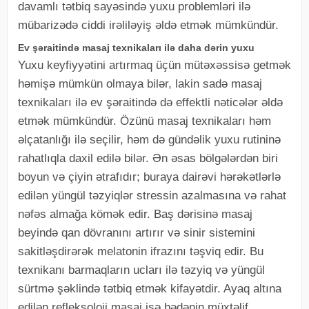
davamlı tətbiq sayəsində yuxu problemləri ilə
mübarizədə ciddi irəliləyiş əldə etmək mümkündür.
Ev şəraitində masaj texnikaları ilə daha dərin yuxu
Yuxu keyfiyyətini artırmaq üçün mütəxəssisə getmək
həmişə mümkün olmaya bilər, lakin sadə masaj
texnikaları ilə ev şəraitində də effektli nəticələr əldə
etmək mümkündür. Özünü masaj texnikaları həm
əlçatanlığı ilə seçilir, həm də gündəlik yuxu rutininə
rahatlıqla daxil edilə bilər. Ən əsas bölgələrdən biri
boyun və çiyin ətrafıdır; buraya dairəvi hərəkətlərlə
edilən yüngül təzyiqlər stressin azalmasına və rahat
nəfəs almağa kömək edir. Baş dərisinə masaj
beyində qan dövranını artırır və sinir sistemini
sakitləşdirərək melatonin ifrazını təşviq edir. Bu
texnikanı barmaqların ucları ilə təzyiq və yüngül
sürtmə şəklində tətbiq etmək kifayətdir. Ayaq altına
edilən refleksoloji masaj isə bədənin müxtəlif