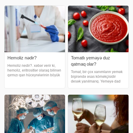
vacibdir. Xüsusilə aldığımız
nevropatoloq deyir. Nevroloq
mikrobları ətrafa dağıtmamaq
kimdir?. Sinir sistemi xəstəliklərini
istəyiriksə asqırma əsnasında
öyrənən elmə nevrologiya deyilir.
salfet və ya dəsmall
Bə
Hemoliz nədir?
Tomatlı yeməyə duz
qatmaq olar?
Hemoliz nedir?. xəbər verir ki,
hemoliz, eritrositlər olaraq bilinən
Tomat, bir çox xanımların yemək
qırmızı qan hüceyrələrinin böyük
bişirəndə əsas köməkçisidir
ölçüdə parçalanması nəticəsində
desək yanılmarıq. Yeməyə dad
oksigen daşıyan hemoqlabinin
vermək üçün əksər zaman
proteinin sərbəst qalmasıdır. Çox
tomatdan istifadə edilir. Həm
az qırmızı qan hüceyrəs
rəng, həm də dad verən tomat
pastası növləri bir çox reseptə
daxildir. Sousla