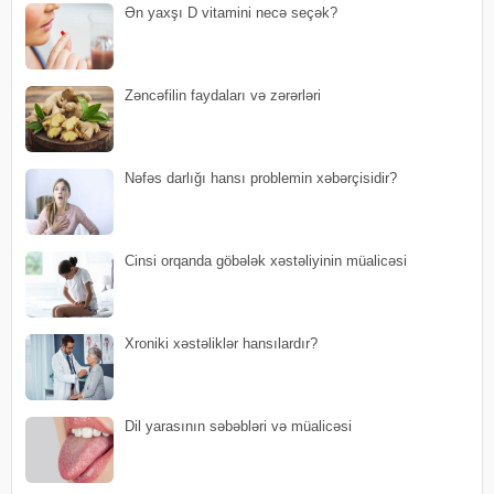
Ən yaxşı D vitamini necə seçək?
Zəncəfilin faydaları və zərərləri
Nəfəs darlığı hansı problemin xəbərçisidir?
Cinsi orqanda göbələk xəstəliyinin müalicəsi
Xroniki xəstəliklər hansılardır?
Dil yarasının səbəbləri və müalicəsi