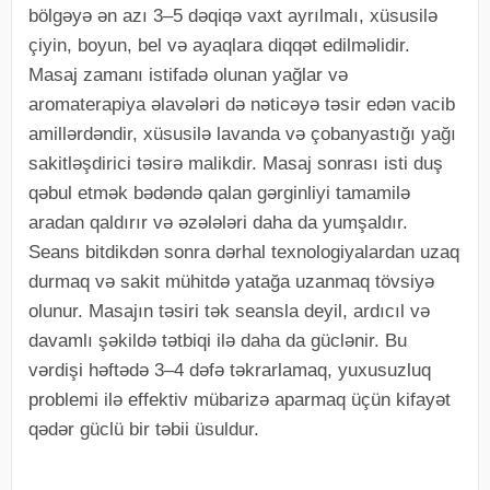
bölgəyə ən azı 3–5 dəqiqə vaxt ayrılmalı, xüsusilə
çiyin, boyun, bel və ayaqlara diqqət edilməlidir.
Masaj zamanı istifadə olunan yağlar və
aromaterapiya əlavələri də nəticəyə təsir edən vacib
amillərdəndir, xüsusilə lavanda və çobanyastığı yağı
sakitləşdirici təsirə malikdir. Masaj sonrası isti duş
qəbul etmək bədəndə qalan gərginliyi tamamilə
aradan qaldırır və əzələləri daha da yumşaldır.
Seans bitdikdən sonra dərhal texnologiyalardan uzaq
durmaq və sakit mühitdə yatağa uzanmaq tövsiyə
olunur. Masajın təsiri tək seansla deyil, ardıcıl və
davamlı şəkildə tətbiqi ilə daha da güclənir. Bu
vərdişi həftədə 3–4 dəfə təkrarlamaq, yuxusuzluq
problemi ilə effektiv mübarizə aparmaq üçün kifayət
qədər güclü bir təbii üsuldur.