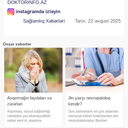
DOKTORINFO.AZ
instagramda izləyin
Sağlamlıq Xəbərləri
Tarix: 22 avqust 2025
Oxşar xəbərlər
Asqırmağın faydaları və
Ən yaxşı nevropatoloq
zərərləri
kimdir?
Asqırmaq, vücud sağlamlığı
Son zamanların ən çox axtarılan,
cəhətdən çox əhəmiyyətlidir.
müraciət edilən həkimlərdən biri
xəbər verir ki, asqırma
nevropatoloqdur. Bəziləri
vəziyyətində ağzınızı bağlamaq
nevroloq, digərləri isə