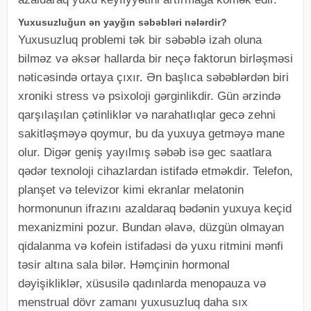
Yuxusuzluğun ən yayğın səbəbləri nələrdir?
Yuxusuzluq problemi tək bir səbəblə izah oluna
bilməz və əksər hallarda bir neçə faktorun birləşməsi
nəticəsində ortaya çıxır. Ən başlıca səbəblərdən biri
xroniki stress və psixoloji gərginlikdir. Gün ərzində
qarşılaşılan çətinliklər və narahatlıqlar gecə zehni
sakitləşməyə qoymur, bu da yuxuya getməyə mane
olur. Digər geniş yayılmış səbəb isə gec saatlara
qədər texnoloji cihazlardan istifadə etməkdir. Telefon,
planşet və televizor kimi ekranlar melatonin
hormonunun ifrazını azaldaraq bədənin yuxuya keçid
mexanizmini pozur. Bundan əlavə, düzgün olmayan
qidalanma və kofein istifadəsi də yuxu ritmini mənfi
təsir altına sala bilər. Həmçinin hormonal
dəyişikliklər, xüsusilə qadınlarda menopauza və
menstrual dövr zamanı yuxusuzluq daha sıx