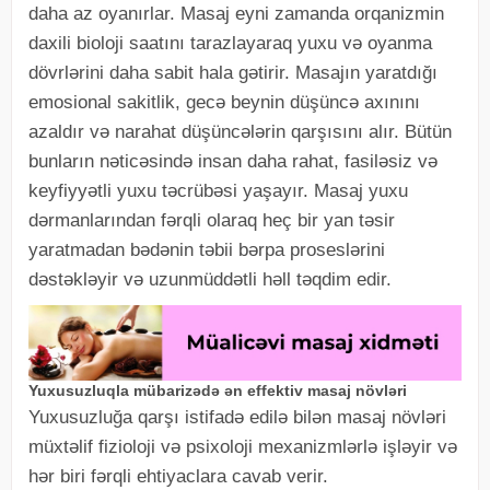
daha az oyanırlar. Masaj eyni zamanda orqanizmin
daxili bioloji saatını tarazlayaraq yuxu və oyanma
dövrlərini daha sabit hala gətirir. Masajın yaratdığı
emosional sakitlik, gecə beynin düşüncə axınını
azaldır və narahat düşüncələrin qarşısını alır. Bütün
bunların nəticəsində insan daha rahat, fasiləsiz və
keyfiyyətli yuxu təcrübəsi yaşayır. Masaj yuxu
dərmanlarından fərqli olaraq heç bir yan təsir
yaratmadan bədənin təbii bərpa proseslərini
dəstəkləyir və uzunmüddətli həll təqdim edir.
Yuxusuzluqla mübarizədə ən effektiv masaj növləri
Yuxusuzluğa qarşı istifadə edilə bilən masaj növləri
müxtəlif fizioloji və psixoloji mexanizmlərlə işləyir və
hər biri fərqli ehtiyaclara cavab verir.