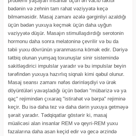
problemi yaşayan insanlar üçün ən vacib faktor
bədənin və zehnin tam rahat vəziyyətə keçə
bilməməsidir. Masaj zamanı əzələ gərginliyi azaldığı
üçün bədən yuxuya keçmək üçün daha uyğun
vəziyyətə düşür. Masajın stimullaşdırdığı serotonin
hormonu daha sonra melatoninə çevrilir və bu da
təbii yuxu dövrünün yaranmasına kömək edir. Dəriyə
tətbiq olunan yumşaq toxunuşlar sinir sistemində
sakitləşdirici impulslar yaradır və bu impulslar beyin
tərəfindən yuxuya hazırlıq siqnalı kimi qəbul olunur.
Masaj seansı zamanı nəfəs dərinləşdiyi və ürək
döyüntüləri yavaşladığı üçün bədən "mübarizə və ya
qaç" rejimindən çıxaraq "istirahət və bərpa" rejiminə
keçir. Bu isə daha tez və daha dərin yuxuya getməyə
şərait yaradır. Tədqiqatlar göstərir ki, masaj
müalicəsi alan insanlar REM və qeyri-REM yuxu
fazalarına daha asan keçid edir və gecə ərzində