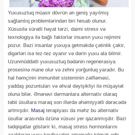
Yuxusuzluq müasir dövrün ən geniş yayılmış
sağlamlıq problemlərindən biri hesab olunur.
Xüsusilə sürətli həyat tərzi, daimi stress və
texnologiya ilə bağlı faktorlar insanın yuxu rejimini
pozur. Bəzi insanlar yuxuya getməkdə çətinlik çəkir,
digərləri isə tez-tez oyanır və dərin yuxu ala bilmir.
Uzunmüddətli yuxusuzluq bədənin regenerasiya
prosesinə mane olur və zehni yorğunluq yaradır. Bu
hal həmçinin immunitet sisteminin zəifləməsi,
yaddaş pozuntuları və əhval dəyişikliyi ilə müşayiət
oluna bilər. Ənənəvi dərmanlara alternativ olaraq
təbii üsullara maraq son illərdə əhəmiyyətli dərəcədə
artmışdır.
Masaj
terapiyası da məhz bu alternativ
üsullar arasında özünə xüsusi yer qazanmışdır. Bəzi
tədqiqatlar göstərir ki, masaj stress hormonlarını
azaldaraq yuxu keyfiyyətini artırmağa kömək edir.