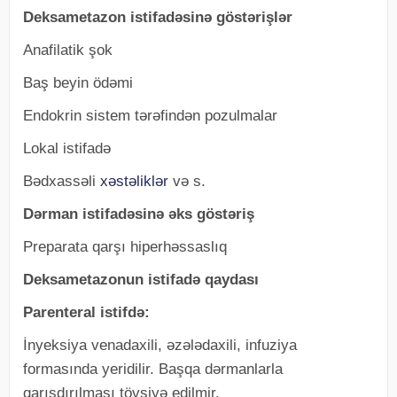
Deksametazon istifadəsinə göstərişlər
Anafilatik şok
Baş beyin ödəmi
Endokrin sistem tərəfindən pozulmalar
Lokal istifadə
Bədxassəli
xəstəliklər
və s.
Dərman istifadəsinə əks göstəriş
Preparata qarşı hiperhəssaslıq
Deksametazonun istifadə qaydası
Parenteral istifdə:
İnyeksiya venadaxili, əzələdaxili, infuziya
formasında yeridilir. Başqa dərmanlarla
qarışdırılması tövsiyə edilmir.