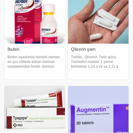
İbufen
Qliserin şam
İbufen uşaqlarda hərarət zamanı
Tərkibi:. Qliserol. Təsir gücü:.
ən çox istifadə edilən dərman
Təsiredici maddə: 1 şamın
vasitələrindən biridir. dərman
tərkibində 1,24 q və ya 2,11 q
haqqında ətraflı məlumatı təqdim
qliserol (qliserin) vardır.
edir:. İbufenin tərkibi:. Ibufen 20
İstifadəsinə göstəriş:. Müxtəlif
mq . Təsir gücü:. Qızdırmasalıcı,
etiologiyalı qəbizliyin simptomatik
ağrıkəsici. İstifadəsin
müalicəsi . Defekasiya zamanı gü