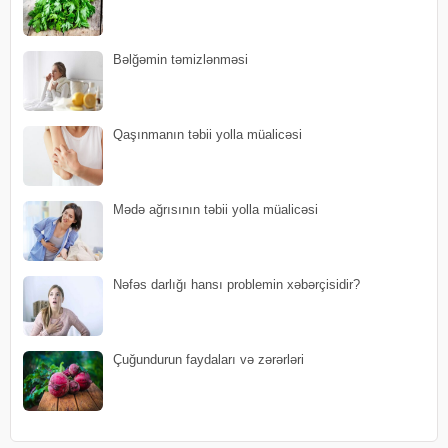
Bəlğəmin təmizlənməsi
Qaşınmanın təbii yolla müalicəsi
Mədə ağrısının təbii yolla müalicəsi
Nəfəs darlığı hansı problemin xəbərçisidir?
Çuğundurun faydaları və zərərləri