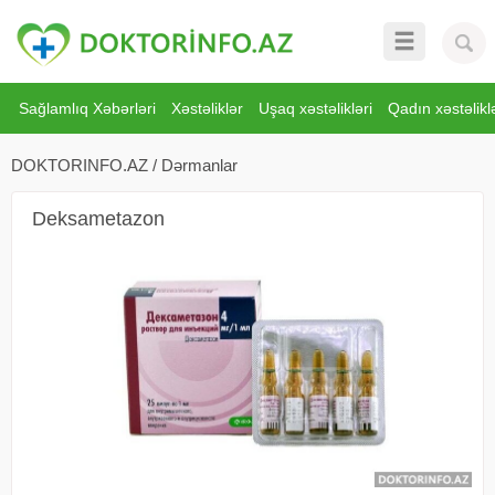
Sağlamlıq Xəbərləri
Xəstəliklər
Uşaq xəstəlikləri
Qadın xəstəliklə
DOKTORINFO.AZ
/
Dərmanlar
Deksametazon