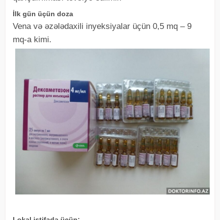
İlk gün üçün doza
Vena və əzələdaxili inyeksiyalar üçün 0,5 mq – 9
mq-a kimi.
Lokal istifadə üçün: