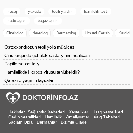
masaj
yuxuda
tecili yardim
hamilelik testi
mede agrisi
bogaz agrisi
Ginekoloq
Nevroloq
Dermatoloq
Ümumi Cərrah
Kardiolo
Osteoxondrozun təbii yolla müalicəsi
Cinsi orqanda göbələk xəstəliyinin müalicəsi
Papilloma xəstəliyi
Hamiləlikdə Herpes virusu təhlükəlidir?
Qarazirə yağının faydaları
Həkimlər
Sağlamlıq Xəbərləri
Xəstəliklər
Uşaq xəstəlikləri
Qadın xəstəlikləri
Hamiləlik
Əməliyyatlar
Xalq Təbabəti
Sağlam Qida
Dərmanlar
Bizimlə Əlaqə