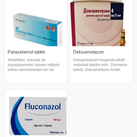
maleat
aktiv şəkildə dəf edir, praktiki
olara
Parasetamol tablet
Deksametazon
Xəstəliklər, xüsusilə də
Deksametazon haqqında ətraflı
soyuqdəymələr zamanı istifadə
məlumatı təqdim edir:. Dərmanın
edilən dərmanlardan biri də
tərkibi. Deksametazon fosfat.
parasetamoldur. xəbər verir ki, bu
Təsir gücü. Qlükokortikosteroid,
dərman tablet və sirop
allergiya əleyhinə, iltihab
formasında buraxılır. Tablet
əleyhinə. İstehsal edən ölkə.
böyüklər, suspenziya ilə uşaqlar
Sloveniya. Tərkibindəki maddə
üçün nəzərdə tutulub
miqdarı