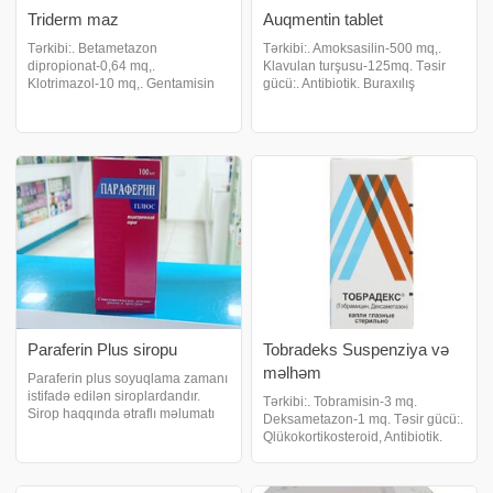
Triderm maz
Auqmentin tablet
Tərkibi:. Betametazon
Tərkibi:. Amoksasilin-500 mq,.
dipropionat-0,64 mq,.
Klavulan turşusu-125mq. Təsir
Klotrimazol-10 mq,. Gentamisin
gücü:. Antibiotik. Buraxılış
sulfat-1mq. Təsir gücü.
forması:. Reseptlə satılır.
Qlükokortikosteroid. Aptekdən
İstifadəsinə göstərişlər:. Bakterial
buraxılma forması. Resept
infeksiyaların müalicəsi. Yuxarı
əsasında. Təsviri. Xarici istifadə
tәnәffüs yollarının infeksiyalar
üçün dərman. İstifadəsi üçün
göstəriş:
Paraferin Plus siropu
Tobradeks Suspenziya və
məlhəm
Paraferin plus soyuqlama zamanı
istifadə edilən siroplardandır.
Tərkibi:. Tobramisin-3 mq.
Sirop haqqında ətraflı məlumatı
Deksametazon-1 mq. Təsir gücü:.
təqdim edir:. Paraferin plus nə
Qlükokortikosteroid, Antibiotik.
zaman istifadə edilir?. Hərarət.
Geniş spektrli antibakterial təsirə
Ağrılar. Zökəm. Paraferin
malikdir. Tərkibindəki
siropunun tərkibi. Xlorfeniramin
Deksametazon iltihabi prosesi