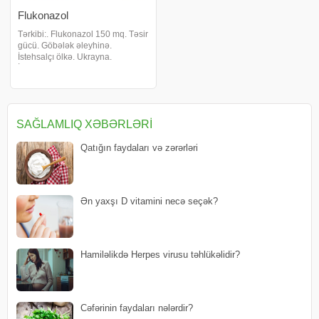
Flukonazol
Tərkibi:. Flukonazol 150 mq. Təsir
gücü. Göbələk əleyhinə.
İstehsalçı ölkə. Ukrayna.
İstifadəsinə göstərişlər.
Flukonazol Kandida növləri və
Kriptokokklara qarşı aktivdir.
Maya göbələkləri (kandida və ya
kriptokokkus) tərəfində
SAĞLAMLIQ XƏBƏRLƏRI
Qatığın faydaları və zərərləri
Ən yaxşı D vitamini necə seçək?
Hamiləlikdə Herpes virusu təhlükəlidir?
Cəfərinin faydaları nələrdir?