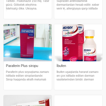
Tərkibi:. Flukonazol 150 mq. Təsir
Suprastin antihistaminik
gücü. Göbələk əleyhinə.
dərmanlardan hesab edilir. xəbər
İstehsalçı ölkə. Ukrayna.
verir ki, allergiyaya qarşı istifadə
İstifadəsinə göstərişlər.
edilir. İki dərman formasında
Flukonazol Kandida növləri və
satışdadır: Venadaxili və
Kriptokokklara qarşı aktivdir.
əzələdaxili inyeksiya üçün və
Maya göbələkləri (kandida və ya
tablet formasında. Allergiya
kriptokokkus) tərəfində
mövsümi xarakte
Paraferin Plus siropu
İbufen
Paraferin plus soyuqlama zamanı
İbufen uşaqlarda hərarət zamanı
istifadə edilən siroplardandır.
ən çox istifadə edilən dərman
Sirop haqqında ətraflı məlumatı
vasitələrindən biridir. dərman
təqdim edir:. Paraferin plus nə
haqqında ətraflı məlumatı təqdim
zaman istifadə edilir?. Hərarət.
edir:. İbufenin tərkibi:. Ibufen 20
Ağrılar. Zökəm. Paraferin
mq . Təsir gücü:. Qızdırmasalıcı,
siropunun tərkibi. Xlorfeniramin
ağrıkəsici. İstifadəsin
maleat