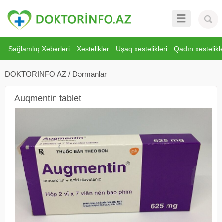
Sağlamlıq Xəbərləri
Xəstəliklər
Uşaq xəstəlikləri
Qadın xəstəliklə
DOKTORINFO.AZ
/
Dərmanlar
Auqmentin tablet