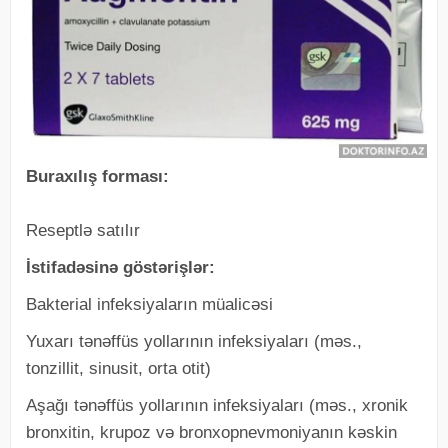
Buraxılış forması:
Reseptlə satılır
İstifadəsinə göstərişlər:
Bakterial infeksiyaların müalicəsi
Yuxarı tәnәffüs yollarının infeksiyaları (mәs.,
tonzillit, sinusit, orta otit)
Aşağı tәnәffüs yollarının infeksiyaları (mәs., xronik
bronxitin, krupoz vә bronxopnevmoniyanın kәskin