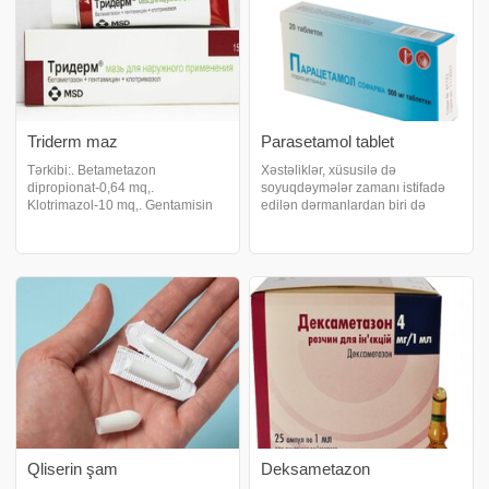
Triderm maz
Parasetamol tablet
Tərkibi:. Betametazon
Xəstəliklər, xüsusilə də
dipropionat-0,64 mq,.
soyuqdəymələr zamanı istifadə
Klotrimazol-10 mq,. Gentamisin
edilən dərmanlardan biri də
sulfat-1mq. Təsir gücü.
parasetamoldur. xəbər verir ki, bu
Qlükokortikosteroid. Aptekdən
dərman tablet və sirop
buraxılma forması. Resept
formasında buraxılır. Tablet
əsasında. Təsviri. Xarici istifadə
böyüklər, suspenziya ilə uşaqlar
üçün dərman. İstifadəsi üçün
üçün nəzərdə tutulub
göstəriş:
Qliserin şam
Deksametazon