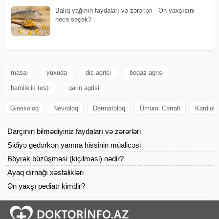
Balıq yağının faydaları və zərərləri - Ən yaxşısını
necə seçək?
masaj
yuxuda
dis agrisi
bogaz agrisi
hamilelik testi
qarin agrisi
Ginekoloq
Nevroloq
Dermatoloq
Ümumi Cərrah
Kardiolo
Darçının bilmədiyiniz faydaları və zərərləri
Sidiyə gedərkən yanma hissinin müalicəsi
Böyrək büzüşməsi (kiçilməsi) nədir?
Ayaq dırnağı xəstəlikləri
Ən yaxşı pediatr kimdir?