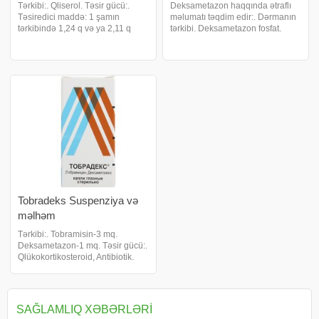
Tərkibi:. Qliserol. Təsir gücü:.
Deksametazon haqqında ətraflı
Təsiredici maddə: 1 şamın
məlumatı təqdim edir:. Dərmanın
tərkibində 1,24 q və ya 2,11 q
tərkibi. Deksametazon fosfat.
qliserol (qliserin) vardır.
Təsir gücü. Qlükokortikosteroid,
İstifadəsinə göstəriş:. Müxtəlif
allergiya əleyhinə, iltihab
etiologiyalı qəbizliyin simptomatik
əleyhinə. İstehsal edən ölkə.
müalicəsi . Defekasiya zamanı gü
Sloveniya. Tərkibindəki maddə
miqdarı
Tobradeks Suspenziya və
məlhəm
Tərkibi:. Tobramisin-3 mq.
Deksametazon-1 mq. Təsir gücü:.
Qlükokortikosteroid, Antibiotik.
Geniş spektrli antibakterial təsirə
malikdir. Tərkibindəki
Deksametazon iltihabi prosesi
aktiv şəkildə dəf edir, praktiki
SAĞLAMLIQ XƏBƏRLƏRI
olara