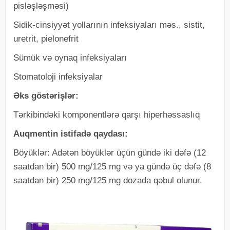
pislәşlәşmәsi)
Sidik-cinsiyyәt yollarının infeksiyaları mәs., sistit,
uretrit, pielonefrit
Sümük vә oynaq infeksiyaları
Stomatoloji infeksiyalar
Əks göstərişlər:
Tərkibindəki komponentlərə qarşı hiperhəssaslıq
Auqmentin istifadə qaydası:
Böyüklər: Adətən böyüklər üçün gündə iki dəfə (12
saatdan bir) 500 mg/125 mg və ya gündə üç dəfə (8
saatdan bir) 250 mg/125 mg dozada qəbul olunur.