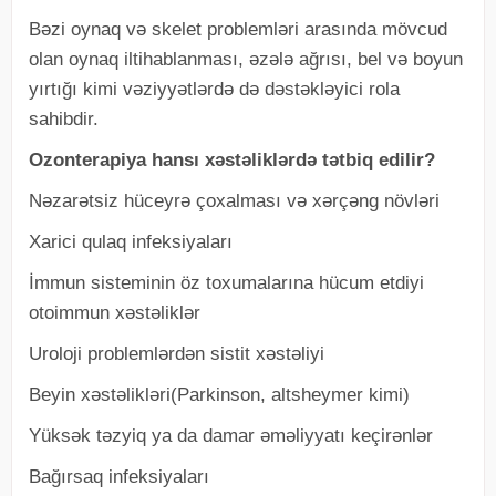
Bəzi oynaq və skelet problemləri arasında mövcud
olan oynaq iltihablanması, əzələ ağrısı, bel və boyun
yırtığı kimi vəziyyətlərdə də dəstəkləyici rola
sahibdir.
Ozonterapiya hansı xəstəliklərdə tətbiq edilir?
Nəzarətsiz hüceyrə çoxalması və xərçəng növləri
Xarici qulaq infeksiyaları
İmmun sisteminin öz toxumalarına hücum etdiyi
otoimmun xəstəliklər
Uroloji problemlərdən sistit xəstəliyi
Beyin xəstəlikləri(Parkinson, altsheymer kimi)
Yüksək təzyiq ya da damar əməliyyatı keçirənlər
Bağırsaq infeksiyaları