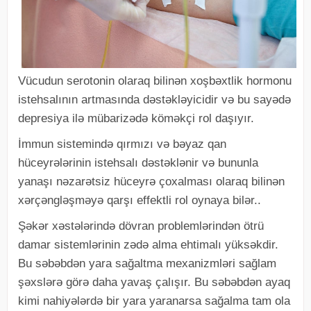
Vücudun serotonin olaraq bilinən xoşbəxtlik hormonu
istehsalının artmasında dəstəkləyicidir və bu sayədə
depresiya ilə mübarizədə köməkçi rol daşıyır.
İmmun sistemində qırmızı və bəyaz qan
hüceyrələrinin istehsalı dəstəklənir və bununla
yanaşı nəzarətsiz hüceyrə çoxalması olaraq bilinən
xərçəngləşməyə qarşı effektli rol oynaya bilər..
Şəkər xəstələrində dövran problemlərindən ötrü
damar sistemlərinin zədə alma ehtimalı yüksəkdir.
Bu səbəbdən yara sağaltma mexanizmləri sağlam
şəxslərə görə daha yavaş çalışır. Bu səbəbdən ayaq
kimi nahiyələrdə bir yara yaranarsa sağalma tam ola