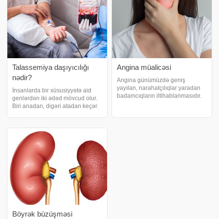
Talassemiya daşıyıcılığı
Angina müalicəsi
nədir?
Angina günümüzdə geniş
yayılan, narahatçılıqlar yaradan
İnsanlarda bir xüsusiyyətə aid
badamcıqların iltihablanmasıdır.
genlərdən iki ədəd mövcud olur.
xəbr verir ki, görüntüsündən asılı
Biri anadan, digəri atadan keçər.
olaraq qırmızı və ya ağ angina
xəbər verir ki, Beta talassemiya
olaraq adlandırılır. Virus və ya
üçün ana və atadan keçən qlobin
bakteriyal qaynaqlı olur. Bunun
geni normaldırsa uşaq normal,
dəqi
biri dəyişikliyə məruz qalırs
Böyrək büzüşməsi