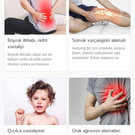
Böyrək iltihabı, nefrit
Sümük xərçənginin əlaməti
xəstəliyi
Xərçəng bir çox orqanda yarana
bilən, ölümlə nəticələnən ağır
Böyrək iltihabı, digər adı ilə
xəstəlikdir. Erkən diaqnoz və
bilinən nefrit alt sidik yolları
müalicə bu xəstəlik zamanı həyati
deyilən üretra və məsanə
önəm kəsb edir. Hətta sümüklər,
qaynaqlı infeksiyanın zamanında
yumşaq toxumalarda belə
ya da doğru müalicə edilə
yaranması mümkündür. xəbər
bilməməsi sonrasında
verir ki, bəzə
böyrəklərin birində və ya ikisində
birdən irəliləməs
Qızılca xəstəliyinin
Ürək ağrısının əlamətləri