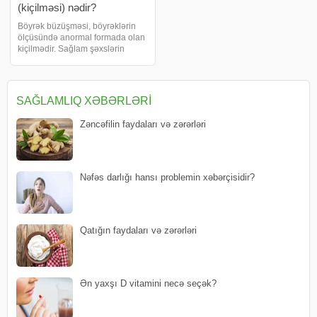
(kiçilməsi) nədir?
Böyrək büzüşməsi, böyrəklərin
ölçüsündə anormal formada olan
kiçilmədir. Sağlam şəxslərin
böyrəkləri 10-12 sm
uzunluğunda, 5-6 sm
genişliyində və 3-4 sm
qalınlığındadır. Atrofik böyrək isə
SAĞLAMLIQ XƏBƏRLƏRI
böyrəklərin nisbətən normal
dəyərində
Zəncəfilin faydaları və zərərləri
Nəfəs darlığı hansı problemin xəbərçisidir?
Qatığın faydaları və zərərləri
Ən yaxşı D vitamini necə seçək?