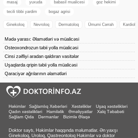
masaj
yuxuda
babasil mualicesi
goz hekimi
tecili tibbi yardim
bogaz agrisi
Ginekoloq
Nevroloq
Dermatoloq
Ümumi Cərrah
Kardiolo
Mədə yarası: Əlamətləri və müalicəsi
Osteoxondrozun təbii yolla müalicəsi
Cinsi zəifliyi aradan qaldıran vasitələr
Uşaqlarda qripin təbii yolla müalicəsi
Qaraciyər ağrılarının əlamətləri
Həkimlər
Sağlamlıq Xəbərləri
Xəstəliklər
Uşaq xəstəlikləri
Qadın xəstəlikləri
Hamiləlik
Əməliyyatlar
Xalq Təbabəti
Sağlam Qida
Dərmanlar
Bizimlə Əlaqə
Doktor saytı, Həkimlər haqqında məlumatlar. Ən yaxşı
Ginekoloq, Uroloq, Qastreontoloq Həkimlər və doktor