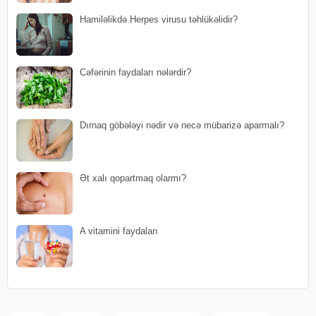
Hamiləlikdə Herpes virusu təhlükəlidir?
Cəfərinin faydaları nələrdir?
Dırnaq göbələyi nədir və necə mübarizə aparmalı?
Ət xalı qopartmaq olarmı?
A vitamini faydaları