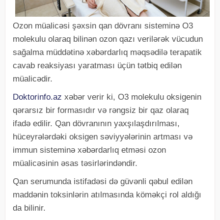
Ozon müalicəsi şəxsin qan dövranı sisteminə O3
molekulu olaraq bilinən ozon qazı verilərək vücudun
sağalma müddətinə xəbərdarlıq məqsədilə terapatik
cavab reaksiyası yaratması üçün tətbiq edilən
müalicədir.
Doktorinfo.az
xəbər verir ki, O3 molekulu oksigenin
qərarsız bir formasıdır və rəngsiz bir qaz olaraq
ifadə edilir. Qan dövranının yaxşılaşdırılması,
hüceyrələrdəki oksigen səviyyələrinin artması və
immun sisteminə xəbərdarlıq etməsi ozon
müalicəsinin əsas təsirlərindəndir.
Qan serumunda istifadəsi də güvənli qəbul edilən
maddənin toksinlərin atılmasında köməkçi rol aldığı
da bilinir.