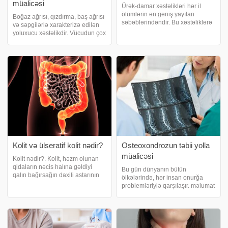
müalicəsi
Ürək-damar xəstəlikləri hər il
ölümlərin ən geniş yayılan
Boğaz ağrısı, qızdırma, baş ağrısı
səbəblərindəndir. Bu xəstəliklərə
və səpgilərlə xarakterizə edilən
yol açan faktorlar mövcuddur.
yoluxucu xəstəlikdir. Vücudun çox
Urek-damar xesteliklerinin
hissəsini əhatə edən parlaq
sebebleri. təqdim edir:. Duzlu və
qırmızı səpgi olaraq özünü
şəkərli, həddindən çox yağlı
göstərir. məlumat verir ki, hər
qidaları
qızılca xəstəliyi boğaz ağrısı v
Kolit və ülseratif kolit nədir?
Osteoxondrozun təbii yolla
müalicəsi
Kolit nədir?. Kolit, həzm olunan
qidaların nəcis halına gəldiyi
Bu gün dünyanın bütün
qalın bağırsağın daxili astarının
ölkələrində, hər insan onurğa
iltihablanmasıyla xarakterizə
problemləriylə qarşılaşır. məlumat
edilən akut və ya xroniki
verir ki, ən geniş yayılan
xəstəlikdir. xəbər verir ki,
xəstəliklərindən biri
iltihablanma olaraq adlandırılan
osteoxondrozdur. Statistikaya
kolit
görə, dünyanın bütün sakinlərinin
80 aizi bu xəstəlikdə