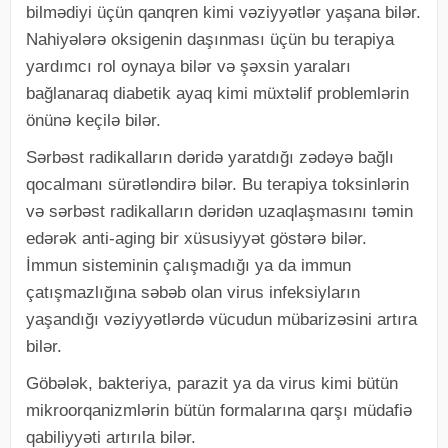
bilmədiyi üçün qanqren kimi vəziyyətlər yaşana bilər.
Nahiyələrə oksigenin daşınması üçün bu terapiya
yardımcı rol oynaya bilər və şəxsin yaraları
bağlanaraq diabetik ayaq kimi müxtəlif problemlərin
önünə keçilə bilər.
Sərbəst radikalların dəridə yaratdığı zədəyə bağlı
qocalmanı sürətləndirə bilər. Bu terapiya toksinlərin
və sərbəst radikalların dəridən uzaqlaşmasını təmin
edərək anti-aging bir xüsusiyyət göstərə bilər.
İmmun sisteminin çalışmadığı ya da immun
çatışmazlığına səbəb olan virus infeksiyların
yaşandığı vəziyyətlərdə vücudun mübarizəsini artıra
bilər.
Göbələk, bakteriya, parazit ya da virus kimi bütün
mikroorqanizmlərin bütün formalarına qarşı müdafiə
qabiliyyəti artırıla bilər.