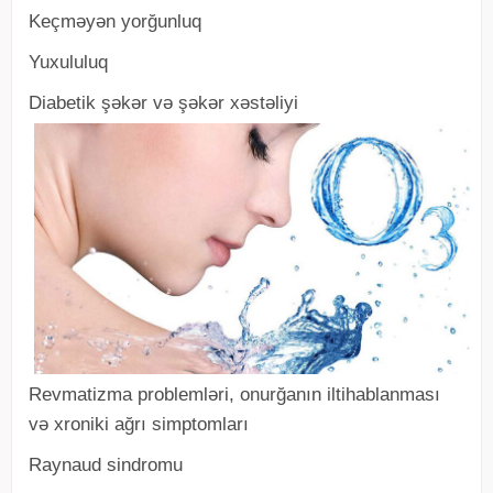
Keçməyən yorğunluq
Yuxululuq
Diabetik şəkər və şəkər xəstəliyi
Revmatizma problemləri, onurğanın iltihablanması
və xroniki ağrı simptomları
Raynaud sindromu