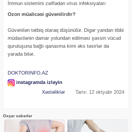
İmmun sistemini zəiflədən virus infeksiyaları
Ozon müalicəsi güvənilirdir?
Güvənilən tətbiq olaraq düşünülür. Digər yandan tibbi
müdaxilənin damar yolundan edilməsi şəxsin vücud
quruluşuna bağlı qanaxma kimi əks təsirlər də
yarada bilər.
DOKTORINFO.AZ
instagramda izləyin
Xəstəliklər
Tarix: 12 oktyabr 2024
Oxşar xəbərlər