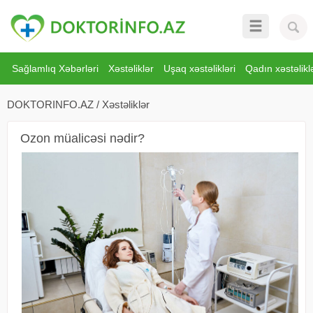
Sağlamlıq Xəbərləri
Xəstəliklər
Uşaq xəstəlikləri
Qadın xəstəliklə
DOKTORINFO.AZ
/
Xəstəliklər
Ozon müalicəsi nədir?