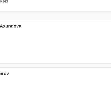
rkəzi
l Axundova
irov