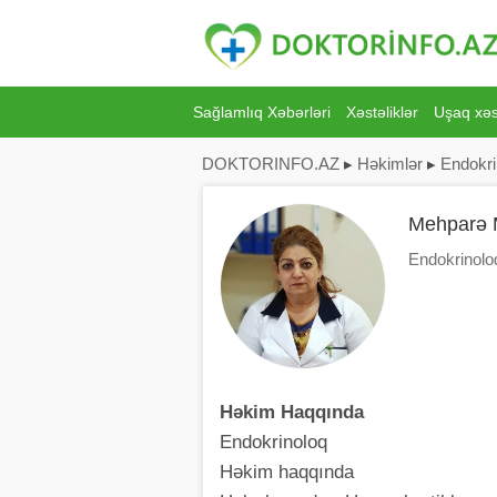
Sağlamlıq Xəbərləri
Xəstəliklər
Uşaq xəst
DOKTORINFO.AZ
▸
Həkimlər
▸
Endokri
Mehparə 
Endokrinolo
Həkim Haqqında
Endokrinoloq
Həkim haqqında