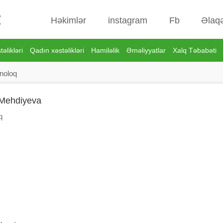
Həkimlər
instagram
Fb
Əlaq
əlikləri
Qadın xəstəlikləri
Hamiləlik
Əməliyyatlar
Xalq Təbabəti
noloq
Mehdiyeva
q