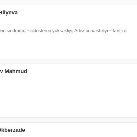
Əliyeva
n sindromu – aldosteron yüksəkliyi, Adisson xəstəliyi – kortizol
v Mahmud
Əkbərzadə