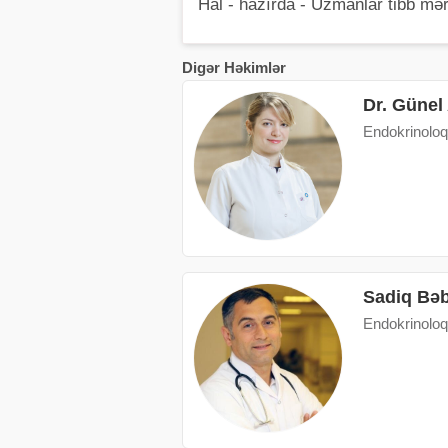
Hal - hazırda - Uzmanlar tibb mə
Digər Həkimlər
Dr. Güne
Endokrinoloq
Sadiq Bəb
Endokrinoloq