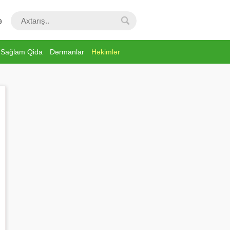
ə
Sağlam Qida
Dərmanlar
Həkimlər