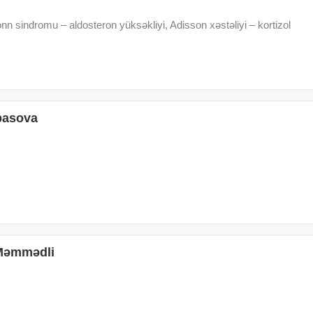
n sindromu – aldosteron yüksəkliyi, Adisson xəstəliyi – kortizol
basova
Məmmədli