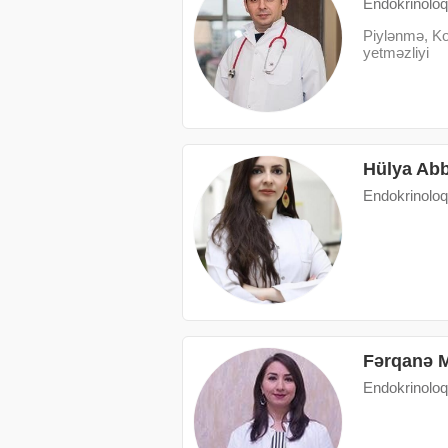
Endokrinoloq
Piylənmə, Kon
yetməzliyi
Hülya Ab
Endokrinoloq
Fərqanə 
Endokrinoloq