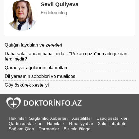
Sevil Quliyeva
Endokrinoloq
Qatığın faydaları və zərərləri
Daha şəfalı ancaq bahalı qida... "Pekan qozu"nun adi qozdan
fərqi nədir?
Qaraciyər ağrılarının əlamətləri
Dil yarasının səbəbləri və müalicəsi
Göy öskürək xəstəliyi
Həkimlər
Sağlamlıq Xəbərləri
Xəstəliklər
Uşaq xəstəlikləri
Qadın xəstəlikləri
Hamiləlik
Əməliyyatlar
Xalq Təbabəti
Sağlam Qida
Dərmanlar
Bizimlə Əlaqə