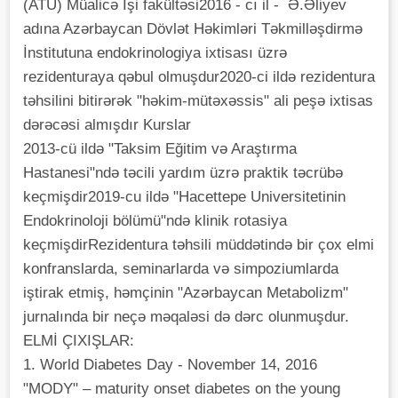
(ATU) Müalicə İşi fakültəsi2016 - cı il - Ə.Əliyev
adına Azərbaycan Dövlət Həkimləri Təkmilləşdirmə
İnstitutuna endokrinologiya ixtisası üzrə
rezidenturaya qəbul olmuşdur2020-ci ildə rezidentura
təhsilini bitirərək "həkim-mütəxəssis" ali peşə ixtisas
dərəcəsi almışdır Kurslar
2013-cü ildə "Taksim Eğitim və Araştırma
Hastanesi"ndə təcili yardım üzrə praktik təcrübə
keçmişdir2019-cu ildə "Hacettepe Universitetinin
Endokrinoloji bölümü"ndə klinik rotasiya
keçmişdirRezidentura təhsili müddətində bir çox elmi
konfranslarda, seminarlarda və simpoziumlarda
iştirak etmiş, həmçinin "Azərbaycan Metabolizm"
jurnalında bir neçə məqaləsi də dərc olunmuşdur.
ELMİ ÇIXIŞLAR:
1. World Diabetes Day - November 14, 2016
"MODY" – maturity onset diabetes on the young