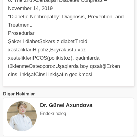
6. The 2nd Azerbaijan Diabetes Congress –
November 14, 2019
"Diabetic Nephropathy: Diagnosis, Prevention, and
Treatment.
Prosedurlar
Şəkərli diabetŞəkərsiz diabetTiroid
xəstəlikləriHipofiz,Böyrəküstü vəz
xəstəlikləriPCOS(polikistoz), qadınlarda
tüklənməOsteoporozUşaqlarda boy qısalığlErkən
cinsi inkişafCinsi inkişafın gecikməsi
Digər Həkimlər
Dr. Günel Axundova
Endokrinoloq