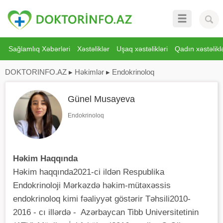
Sağlamlıq Xəbərləri
Xəstəliklər
Uşaq xəstəlikləri
Qadın xəstəliklə
DOKTORINFO.AZ
▸
Həkimlər
▸
Endokrinoloq
Günel Musayeva
Endokrinoloq
Həkim Haqqında
Həkim haqqında2021-ci ildən Respublika
Endokrinoloji Mərkəzdə həkim-mütəxəssis
endokrinoloq kimi fəaliyyət göstərir Təhsili2010-
2016 - cı illərdə - Azərbaycan Tibb Universitetinin