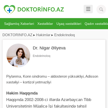
Sağlamlıq Xəbərləri
Xəstəliklər
Uşaq xəstəlikləri
Qadın xəstəliklə
DOKTORINFO.AZ
▸
Həkimlər
▸
Endokrinoloq
Dr. Nigar Əliyeva
Endokrinoloq
Piylənmə, Konn sindromu – aldosteron yüksəkliyi, Adisson
xəstəliyi – kortizol yetməzliyi
Həkim Haqqında
Haqqında 2002-2008-ci illərdə Azərbaycan Tibb
Universitetinin Müalicə İşi fakultəsində təhsil