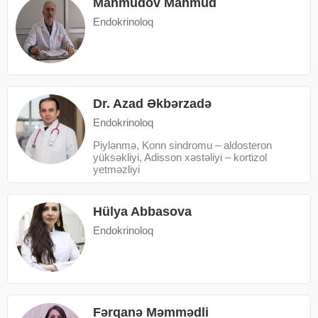
Mahmudov Mahmud
Endokrinoloq
Dr. Azad Əkbərzadə
Endokrinoloq
Piylənmə, Konn sindromu – aldosteron
yüksəkliyi, Adisson xəstəliyi – kortizol
yetməzliyi
Hülya Abbasova
Endokrinoloq
Fərqanə Məmmədli