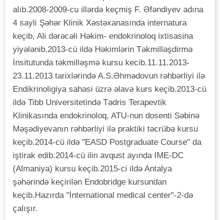
alıb.2008-2009-cu illərdə keçmiş F. Əfəndiyev adına
4 sayli Şəhər Klinik Xəstəxanasında internatura
keçib, Ali dərəcəli Həkim- endokrinoloq ixtisasina
yiyələnib.2013-cü ildə Həkimlərin Təkmilləşdirmə
İnsitutunda təkmilləşmə kursu kecib.11.11.2013-
23.11.2013 tarixlərində A.S.Əhmədovun rəhbərliyi ilə
Endikrinoligiya sahəsi üzrə əlavə kurs keçib.2013-cü
ildə Tibb Universitetində Tədris Terapevtik
Klinikasında endokrinoloq, ATU-nun dosenti Səbinə
Məşədiyevanın rəhbərliyi ilə praktiki təcrübə kursu
keçib.2014-cü ildə "EASD Postgraduate Course" da
iştirak edib.2014-cü ilin avqust ayında IME-DC
(Almaniya) kursu keçib.2015-ci ildə Antalya
şəhərində keçirilən Endobridge kursundan
keçib.Hazırda "İnternational medical center"-2-də
çalışır.