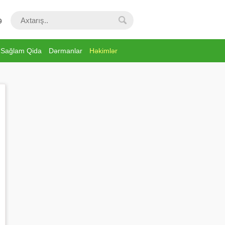
ə
Sağlam Qida
Dərmanlar
Həkimlər