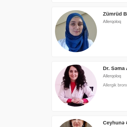
Zümrüd B
Allerqoloq
Dr. Səma
Allerqoloq
Аllergik bron
Ceyhunə