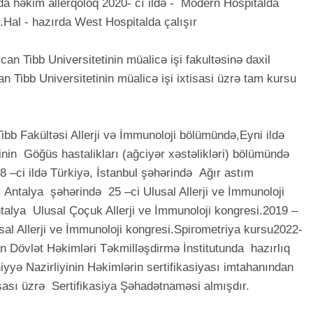
ada həkim allerqoloq 2020- cı ildə - Modern Hospitalda
r.Hal - hazırda West Hospitalda çalışır
an Tibb Universitetinin müalicə işi fakultəsinə daxil
n Tibb Universitetinin müalicə işi ixtisasi üzrə tam kursu
Tibb Fakültəsi Allerji və İmmunoloji bölümündə,Eyni ildə
inin Göğüs hastalikları (ağciyər xəstəlikləri) bölümündə
 –ci ildə Türkiyə, İstanbul şəhərində Ağır astım
 Antalya şəhərində 25 –ci Ulusal Allerji ve İmmunoloji
ntalya Ulusal Çoçuk Allerji ve İmmunoloji kongresi.2019 –
usal Allerji ve İmmunoloji kongresi.Spirometriya kursu2022-
n Dövlət Həkimləri Təkmilləşdirmə İnstitutunda hazırlıq
yyə Nazirliyinin Həkimlərin sertifikasiyası imtahanından
isası üzrə Sertifikasiya Şəhadətnaməsi almışdır.