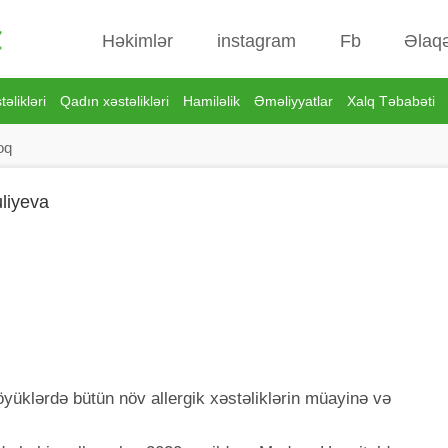
Həkimlər
instagram
Fb
Əlaq
əlikləri
Qadın xəstəlikləri
Hamiləlik
Əməliyyatlar
Xalq Təbabəti
oq
liyeva
yüklərdə bütün növ allergik xəstəliklərin müayinə və