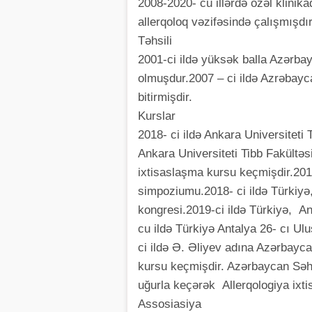
2008-2020- cü illərdə özəl klinik
allerqoloq vəzifəsində çalışmışdı
Təhsili
2001-ci ildə yüksək balla Azərbayc
olmuşdur.2007 – ci ildə Azrəbayca
bitirmişdir.
Kurslar
2018- ci ildə Ankara Universiteti 
Ankara Universiteti Tibb Fakültəs
ixtisaslaşma kursu keçmişdir.2018
simpoziumu.2018- ci ildə Türkiyə,
kongresi.2019-ci ildə Türkiyə, A
cu ildə Türkiyə Antalya 26- cı Ul
ci ildə Ə. Əliyev adına Azərbayca
kursu keçmişdir. Azərbaycan Səhi
uğurla keçərək Allerqologiya ixt
Assosiasiya