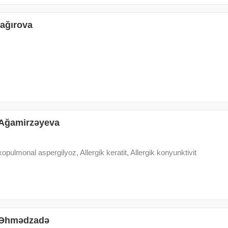
ağırova
 Ağamirzəyeva
xopulmonal aspergilyoz, Allergik keratit, Allergik konyunktivit
 Əhmədzadə