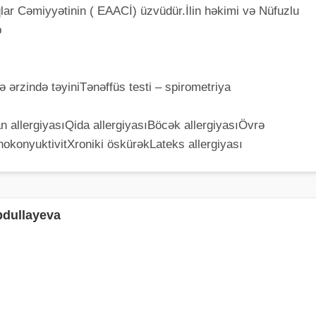
lar Cəmiyyətinin ( EAACİ) üzvüdür.İlin həkimi və Nüfuzlu
b
qə ərzində təyiniTənəffüs testi – spirometriya
n allergiyasıQida allergiyasıBöcək allergiyasıÖvrə
inokonyuktivitXroniki öskürəkLateks allergiyası
bdullayeva