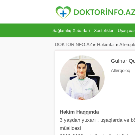
Sağlamlıq Xəbərləri
Xəstəliklər
Uşaq xəst
DOKTORINFO.AZ
▸
Həkimlər
▸
Allerqol
Gülnar Qu
Allerqoloq
Həkim Haqqında
3 yaşdan yuxarı , uşaqlarda və bö
müalicəsi