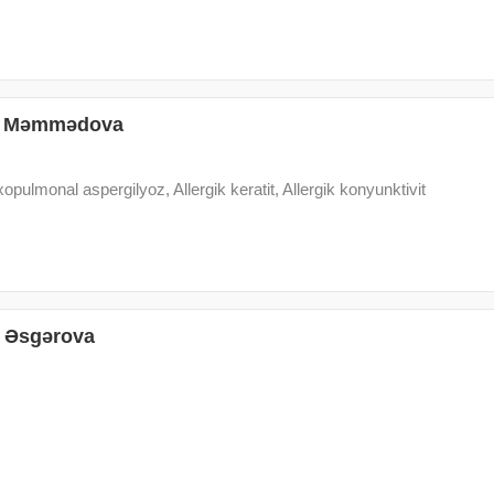
qə Məmmədova
xopulmonal aspergilyoz, Allergik keratit, Allergik konyunktivit
 Əsgərova