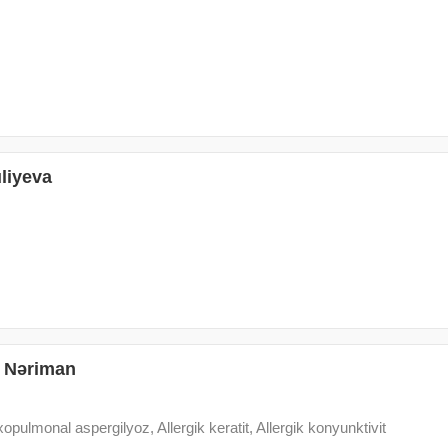
liyeva
n Nəriman
xopulmonal aspergilyoz, Allergik keratit, Allergik konyunktivit