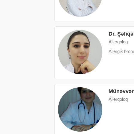
Dr. Şəfi
Allerqoloq
Аllergik bron
Münəvvər
Allerqoloq