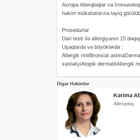
Avropa Allerqloqlar və İmmunoloq
həkim mükafatlarına layiq görülü
Prosedurlar
Dəri testi ilə allergiyanın 15 dəqi
Uşaqlarda və böyüklərdə :
Allergik rinitBronxial astmaDərma
xəstəliyiAtopik dermatitAllergik r
Digər Həkimlər
Kərimə A
Allerqoloq