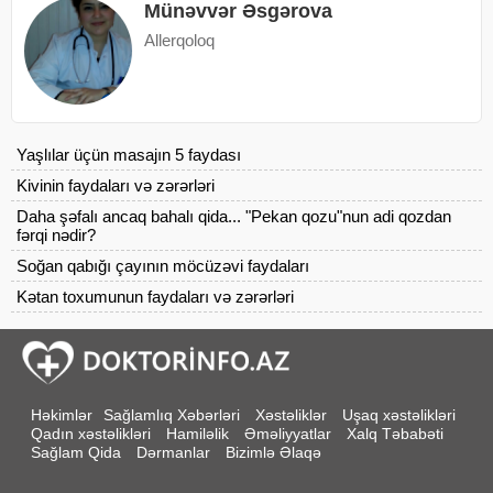
Münəvvər Əsgərova
Allerqoloq
Yaşlılar üçün masajın 5 faydası
Kivinin faydaları və zərərləri
Daha şəfalı ancaq bahalı qida... "Pekan qozu"nun adi qozdan
fərqi nədir?
Soğan qabığı çayının möcüzəvi faydaları
Kətan toxumunun faydaları və zərərləri
Həkimlər
Sağlamlıq Xəbərləri
Xəstəliklər
Uşaq xəstəlikləri
Qadın xəstəlikləri
Hamiləlik
Əməliyyatlar
Xalq Təbabəti
Sağlam Qida
Dərmanlar
Bizimlə Əlaqə