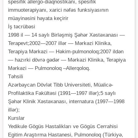
spesifik allergo-diaqnostikanı, spesifik
immuoterapiyanı, xarici nəfəs funksiyasının
müayinəsini həyata keçirir
İş təcrübəsi
1998 il — 14 saylı Birləşmiş Şəhər Xəstəxanası —
Terapevt;2002—2007 illər — Mərkəzi Klinika,
Terapiya Mərkəzi — Həkim-pulmonoloq;2007 ildən
— hazırki dövrə gədər — Mərkəzi Klinika, Terapiya
Mərkəzi — Pulmonoloq –Allerqoloq.
Təhsili
Azərbaycan Dövlət Tibb Universiteti, Müalicə-
Profilaktika Fakültəsi (1991—1997 illər);5 saylı
Şəhər Klinik Xəstəxanası, internatura (1997—1998
illər);
Kurslar
Yedikule Gögüs Hastalikları ve Gögüs Cerrahisi
Egitim Araştırma Hastanesi, Pulmonoloq (Türkiyə,