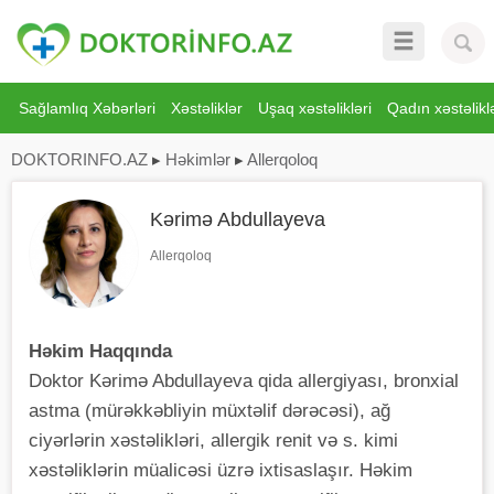
Sağlamlıq Xəbərləri
Xəstəliklər
Uşaq xəstəlikləri
Qadın xəstəliklə
DOKTORINFO.AZ
▸
Həkimlər
▸
Allerqoloq
Kərimə Abdullayeva
Allerqoloq
Həkim Haqqında
Doktor Kərimə Abdullayeva qida allergiyası, bronxial
astma (mürəkkəbliyin müxtəlif dərəcəsi), ağ
ciyərlərin xəstəlikləri, allergik renit və s. kimi
xəstəliklərin müalicəsi üzrə ixtisaslaşır. Həkim