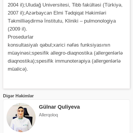
2004 il);Uludağ Universitesi, Tibb fakültəsi (Türkiyə,
2007 il);Azərbaycan Elmi Tədqiqat Həkimləri
Təkmilliəşdirmə İnstitutu, Kliniki – pulmonologiya
(2009 il).
Prosedurlar
konsultasiyalı qəbul;xarici nəfəs funksiyasının
müayinəsi;spesifik allegro-diaqnostika (allergenlərlə
diaqnostika);spesifik immunoterapiya (allergenlərlə
müalicə).
Digər Həkimlər
Gülnar Quliyeva
Allerqoloq