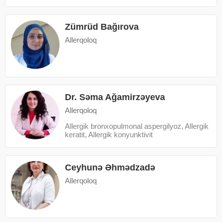
Zümrüd Bağırova
Allerqoloq
Dr. Səma Ağamirzəyeva
Allerqoloq
Аllergik bronxopulmonal aspergilyoz, Allergik
keratit, Allergik konyunktivit
Ceyhunə Əhmədzadə
Allerqoloq