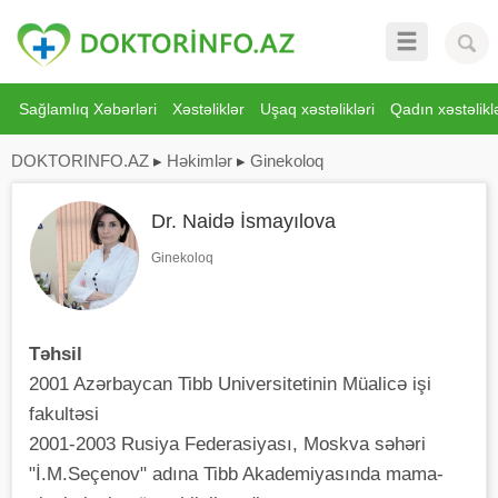
Sağlamlıq Xəbərləri
Xəstəliklər
Uşaq xəstəlikləri
Qadın xəstəliklə
DOKTORINFO.AZ
▸
Həkimlər
▸
Ginekoloq
Dr. Naidə İsmayılova
Ginekoloq
Təhsil
2001 Azərbaycan Tibb Universitetinin Müalicə işi
fakultəsi
2001-2003 Rusiya Federasiyası, Moskva səhəri
"İ.M.Seçenov" adına Tibb Akademiyasında mama-