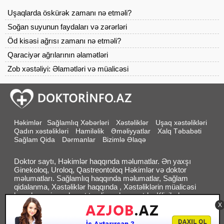
Uşaqlarda öskürək zamanı nə etməli?
Soğan suyunun faydaları və zərərləri
Öd kisəsi ağrısı zamanı nə etməli?
Qaraciyər ağrılarının əlamətləri
Zob xəstəliyi: Əlamətləri və müalicəsi
Həkimlər
Sağlamlıq Xəbərləri
Xəstəliklər
Uşaq xəstəlikləri
Qadın xəstəlikləri
Hamiləlik
Əməliyyatlar
Xalq Təbabəti
Sağlam Qida
Dərmanlar
Bizimlə Əlaqə
Doktor saytı, Həkimlər haqqında məlumatlar. Ən yaxşı
Ginekoloq, Uroloq, Qastreontoloq Həkimlər və doktor
məlumatları. Sağlamlıq haqqında məlumatlar, Sağlam
qidalanma, Xəstəliklər haqqında , Xəstəliklərin müalicəsi
barədə geniş məlumat təqdim edən saytdır. Klinikalar ,
Həkimlər bölməsində sizə lazım olan həkimləri axtarıb tapa
X
bilərsiz. an: 0
Bizimlə əlaqə