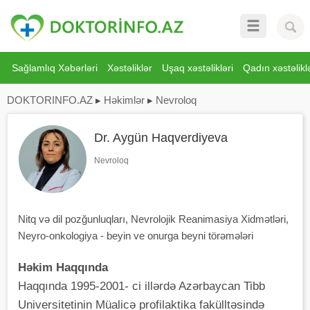
Sağlamlıq Xəbərləri
Xəstəliklər
Uşaq xəstəlikləri
Qadın xəstəliklə
DOKTORINFO.AZ
▸
Həkimlər
▸
Nevroloq
Dr. Aygün Haqverdiyeva
Nevroloq
Nitq və dil pozğunluqları, Nevrolojik Reanimasiya Xidmətləri,
Neyro-onkologiya - beyin ve onurga beyni törəmələri
Həkim Haqqında
Haqqında 1995-2001- ci illərdə Azərbaycan Tibb
Universitetinin Müalicə profilaktika fakülltəsində