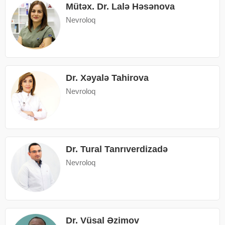
Mütəx. Dr. Lalə Həsənova
Nevroloq
Dr. Xəyalə Tahirova
Nevroloq
Dr. Tural Tanrıverdizadə
Nevroloq
Dr. Vüsal Əzimov