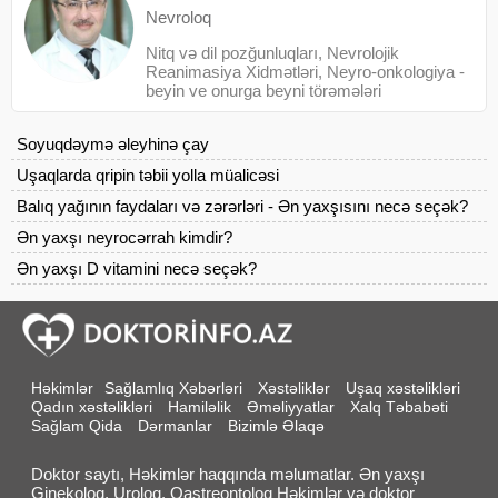
Nevroloq
Nitq və dil pozğunluqları, Nevrolojik
Reanimasiya Xidmətləri, Neyro-onkologiya -
beyin ve onurga beyni törəmələri
Soyuqdəymə əleyhinə çay
Uşaqlarda qripin təbii yolla müalicəsi
Balıq yağının faydaları və zərərləri - Ən yaxşısını necə seçək?
Ən yaxşı neyrocərrah kimdir?
Ən yaxşı D vitamini necə seçək?
Həkimlər
Sağlamlıq Xəbərləri
Xəstəliklər
Uşaq xəstəlikləri
Qadın xəstəlikləri
Hamiləlik
Əməliyyatlar
Xalq Təbabəti
Sağlam Qida
Dərmanlar
Bizimlə Əlaqə
Doktor saytı, Həkimlər haqqında məlumatlar. Ən yaxşı
Ginekoloq, Uroloq, Qastreontoloq Həkimlər və doktor