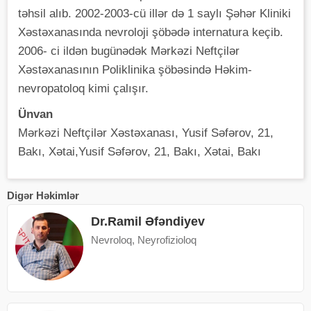
təhsil alıb. 2002-2003-cü illər də 1 saylı Şəhər Kliniki
Xəstəxanasında nevroloji şöbədə internatura keçib.
2006- ci ildən bugünədək Mərkəzi Neftçilər
Xəstəxanasının Poliklinika şöbəsində Həkim-
nevropatoloq kimi çalışır.
Ünvan
Mərkəzi Neftçilər Xəstəxanası, Yusif Səfərov, 21,
Bakı, Xətai,Yusif Səfərov, 21, Bakı, Xətai, Bakı
Digər Həkimlər
Dr.Ramil Əfəndiyev
Nevroloq, Neyrofizioloq